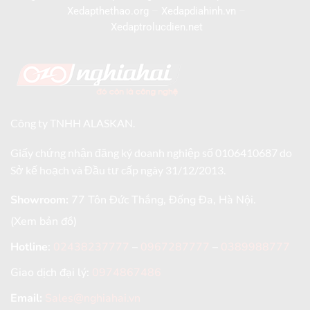
Xedapthethao.org
–
Xedapdiahinh.vn
–
Xedaptrolucdien.net
Công ty TNHH ALASKAN.
Giấy chứng nhận đăng ký doanh nghiệp số 0106410687 do
Sở kế hoạch và Đầu tư cấp ngày 31/12/2013.
Showroom:
77 Tôn Đức Thắng, Đống Đa, Hà Nội.
(Xem bản đồ)
Hotline
:
02438237777
–
0967287777
–
0389988777
Giao dịch đại lý:
0974867486
Email:
Sales@nghiahai.vn