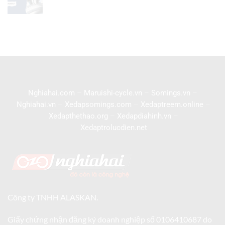
Nghiahai.com
–
Maruishi-cycle.vn
–
Somings.vn
–
Nghiahai.vn
–
Xedapsomings.com
–
Xedaptreem.online
–
Xedapthethao.org
–
Xedapdiahinh.vn
–
Xedaptrolucdien.net
Công ty TNHH ALASKAN.
Giấy chứng nhận đăng ký doanh nghiệp số 0106410687 do