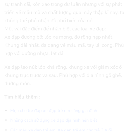
sự tranh cãi, xôn xao trong dư luận nhưng với sự phát
triển về mẫu mã và chất lượng qua mấy thập kỉ nay, ta
không thể phủ nhận độ phổ biến của nó.
Một vài đặc điểm để nhận biết các loại xe đạp:
Xe đạp đường bộ: lốp xe mỏng, độ rộng hẹp nhất.
Khung dài nhất, đa dạng về mẫu mã, tay lái cong. Phù
hợp với đường nhựa, lát đá.
Xe đạp leo núi: lốp khá rộng, khung xe với giảm xóc ở
khung trục trước và sau. Phù hợp với địa hình gồ ghề,
đường mòn.
Tìm hiểu thêm :
Mẹo cho trẻ đạp xe đạp trẻ em cùng gia đình
Những cách sử dụng xe đạp địa hình nên biết
Các mẫu xe đạp trẻ em. Xe đạp trẻ em cho trẻ 3 tuổi