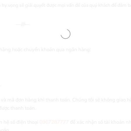
n hy vọng sẽ giải quyết được mọi vấn đề của quý khách để đảm b
—///—
ửa hàng hoặc chuyển khoản qua ngân hàng:
.
h và mã đơn hàng khi thanh toán. Chúng tôi sẽ không giao 
ược thanh toán.
n hệ số điện thoại
0967287777
để xác nhận số tài khoản n
hoản.