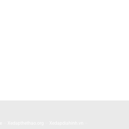
e
–
Xedapthethao.org
–
Xedapdiahinh.vn
–