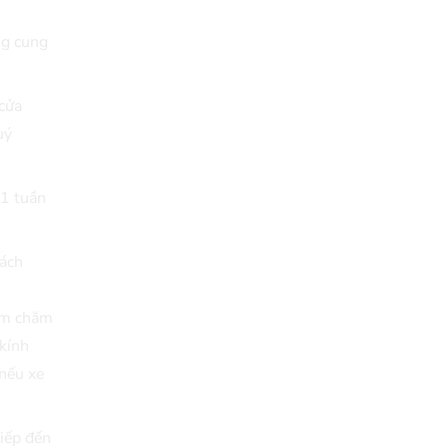
ng cung
cửa
uý
01 tuần
cách
tâm chăm
 kính
 nếu xe
tiếp đến