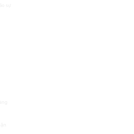
ảo sự
hàng
hận