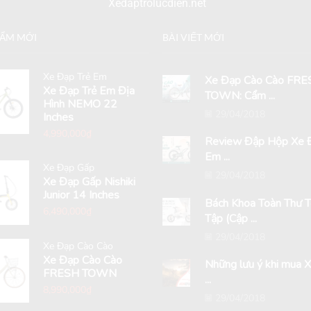
Xedaptrolucdien.net
HẨM MỚI
BÀI VIẾT MỚI
Xe Đạp Trẻ Em
Xe Đạp Cào Cào FRE
Xe Đạp Trẻ Em Địa
TOWN: Cẩm ...
Hình NEMO 22
29/04/2018
Inches
4,990,000
₫
Review Đập Hộp Xe Đ
Em ...
Xe Đạp Gấp
29/04/2018
Xe Đạp Gấp Nishiki
Junior 14 Inches
Bách Khoa Toàn Thư 
6,490,000
₫
Tập (Cập ...
29/04/2018
Xe Đạp Cào Cào
Xe Đạp Cào Cào
Những lưu ý khi mua 
FRESH TOWN
...
8,990,000
₫
29/04/2018