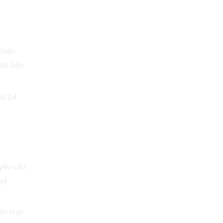
29/04/2018
Review Đập Hộp Xe
Đạp Trẻ Em ...
 hiện
29/04/2018
ời liên
Bách Khoa Toàn Thư
Toàn Tập (Cập ...
24/24
29/04/2018
Những lưu ý khi mua Xe
Đạp ...
29/04/2018
yêu cầu
5 mẫu xe đạp cho bé
Quý
gái ...
29/04/2018
án trực