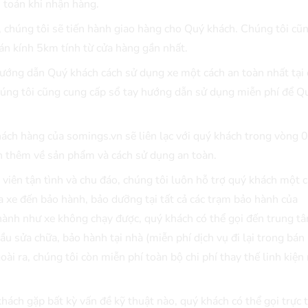
h toán khi nhận hàng.
, chúng tôi sẽ tiến hành giao hàng cho Quý khách. Chúng tôi cũ
bán kính 5km tính từ cửa hàng gần nhất.
ướng dẫn Quý khách cách sử dụng xe một cách an toàn nhất tại 
chúng tôi cũng cung cấp sổ tay hướng dẫn sử dụng miễn phí để Q
ách hàng của somings.vn sẽ liên lạc với quý khách trong vòng 
n thêm về sản phẩm và cách sử dụng an toàn.
 viên tận tình và chu đáo, chúng tôi luôn hỗ trợ quý khách một 
 xe đến bảo hành, bảo dưỡng tại tất cả các trạm bảo hành của
hành như xe không chạy được, quý khách có thể gọi đến trung 
ầu sửa chữa, bảo hành tại nhà (miễn phí dịch vụ đi lại trong bán
i ra, chúng tôi còn miễn phí toàn bộ chi phí thay thế linh kiện
hách gặp bất kỳ vấn đề kỹ thuật nào, quý khách có thể gọi trực 