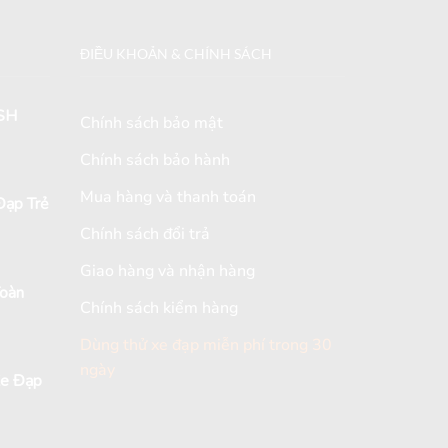
ĐIỀU KHOẢN & CHÍNH SÁCH
SH
Chính sách bảo mật
Chính sách bảo hành
Mua hàng và thanh toán
ạp Trẻ
Chính sách đổi trả
Giao hàng và nhận hàng
Toàn
Chính sách kiểm hàng
Dùng thử xe đạp miễn phí trong 30
ngày
Xe Đạp
[mc4wp_form id="2579"]