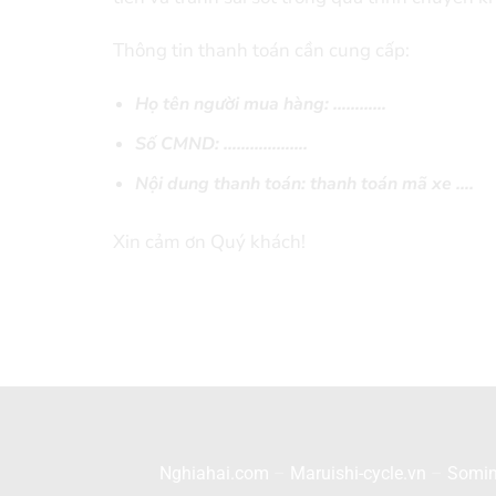
Thông tin thanh toán cần cung cấp:
Họ tên người mua hàng: …………
Số CMND: ……………….
Nội dung thanh toán: thanh toán mã xe ….
Xin cảm ơn Quý khách!
Nghiahai.com
–
Maruishi-cycle.vn
–
Somin