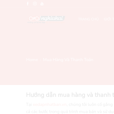
TRANG CHỦ
GIỚI 
Home
Mua Hàng Và Thanh Toán
Hướng dẫn mua hàng và thanh 
Tại
xedapnhatban.vn
, chúng tôi luôn cố gắng
cả các bước trong quá trình mua bán và sử 