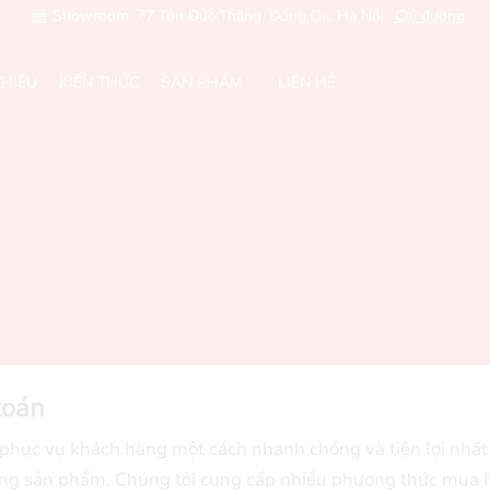
Showroom: 77 Tôn Đức Thắng, Đống Đa, Hà Nội
Chỉ đường
THIỆU
KIẾN THỨC
SẢN PHẨM
LIÊN HỆ
toán
 phục vụ khách hàng một cách nhanh chóng và tiện lợi nhất 
dụng sản phẩm. Chúng tôi cung cấp nhiều phương thức mua