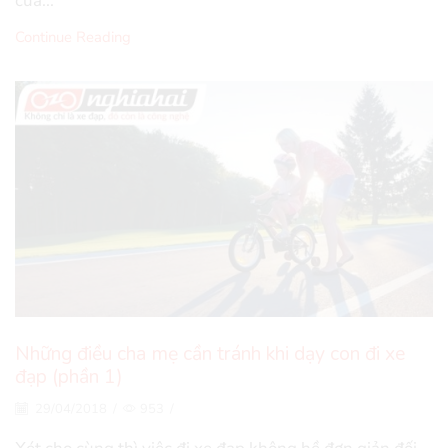
của...
Continue Reading
Những điều cha mẹ cần tránh khi dạy con đi xe
đạp (phần 1)
29/04/2018
/
953
/