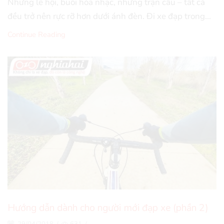
Những lễ hội, buổi hòa nhạc, những trận cầu – tất cả
đều trở nên rực rỡ hơn dưới ánh đèn. Đi xe đạp trong...
Continue Reading
Hướng dẫn dành cho người mới đạp xe (phần 2)
29/04/2018
/
631
/