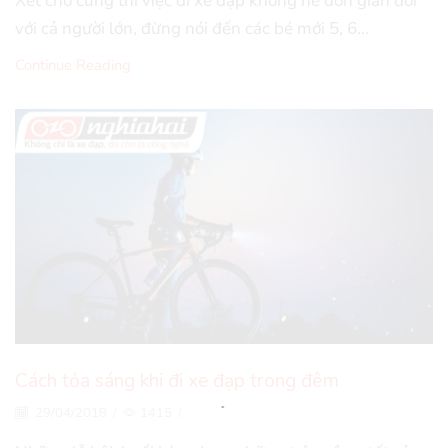
Xét cho cùng thì việc đi xe đạp không hề đơn giản đối
với cả người lớn, đừng nói đến các bé mới 5, 6...
Continue Reading
Cách tỏa sáng khi đi xe đạp trong đêm
29/04/2018
/
1415
/