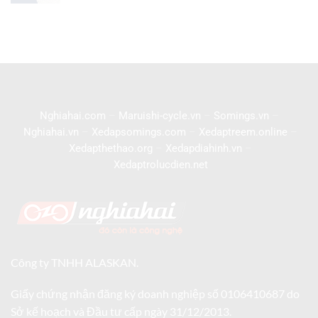
Nghiahai.com
–
Maruishi-cycle.vn
–
Somings.vn
–
Nghiahai.vn
–
Xedapsomings.com
–
Xedaptreem.online
–
Xedapthethao.org
–
Xedapdiahinh.vn
–
Xedaptrolucdien.net
Công ty TNHH ALASKAN.
Giấy chứng nhận đăng ký doanh nghiệp số 0106410687 do
Sở kế hoạch và Đầu tư cấp ngày 31/12/2013.