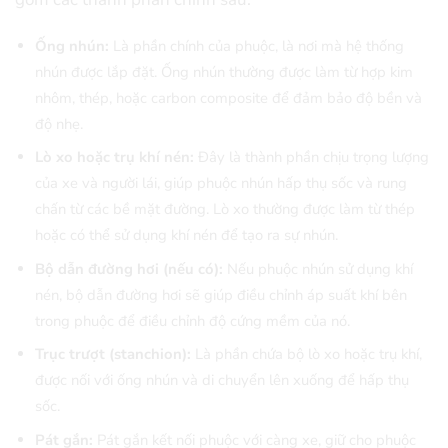
Ống nhún:
Là phần chính của phuộc, là nơi mà hệ thống
nhún được lắp đặt. Ống nhún thường được làm từ hợp kim
nhôm, thép, hoặc carbon composite để đảm bảo độ bền và
độ nhẹ.
Lò xo hoặc trụ khí nén:
Đây là thành phần chịu trọng lượng
của xe và người lái, giúp phuộc nhún hấp thụ sốc và rung
chấn từ các bề mặt đường. Lò xo thường được làm từ thép
hoặc có thể sử dụng khí nén để tạo ra sự nhún.
Bộ dẫn đường hơi (nếu có):
Nếu phuộc nhún sử dụng khí
nén, bộ dẫn đường hơi sẽ giúp điều chỉnh áp suất khí bên
trong phuộc để điều chỉnh độ cứng mềm của nó.
Trục trượt (stanchion):
Là phần chứa bộ lò xo hoặc trụ khí,
được nối với ống nhún và di chuyển lên xuống để hấp thụ
sốc.
Pát gắn:
Pát gắn kết nối phuộc với càng xe, giữ cho phuộc