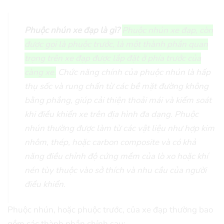
Phuộc nhún xe đạp là gì?
Phuộc nhún xe đạp, còn
được gọi là phuộc trước, là một thành phần quan
trọng trên xe đạp được lắp đặt ở phía trước của
càng xe.
Chức năng chính của phuộc nhún là hấp
thụ sốc và rung chấn từ các bề mặt đường không
bằng phẳng, giúp cải thiện thoải mái và kiểm soát
khi điều khiển xe trên địa hình đa dạng. Phuộc
nhún thường được làm từ các vật liệu như hợp kim
nhôm, thép, hoặc carbon composite và có khả
năng điều chỉnh độ cứng mềm của lò xo hoặc khí
nén tùy thuộc vào sở thích và nhu cầu của người
điều khiển.
Phuộc nhún, hoặc phuộc trước, của xe đạp thường bao
gồm các thành phần chính sau: