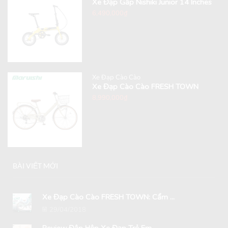
Xe Đạp Gấp Nishiki Junior 14 Inches
6,490,000
₫
Xe Đạp Cào Cào
Xe Đạp Cào Cào FRESH TOWN
8,990,000
₫
BÀI VIẾT MỚI
Xe Đạp Cào Cào FRESH TOWN: Cẩm ...
29/04/2018
Review Đập Hộp Xe Đạp Trẻ Em ...