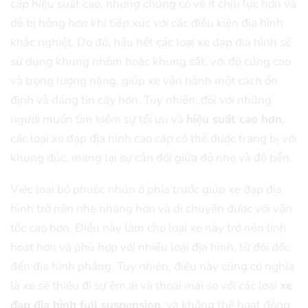
cấp hiệu suất cao, nhưng chúng có vẻ ít chịu lực hơn và
dễ bị hỏng hơn khi tiếp xúc với các điều kiện địa hình
khắc nghiệt. Do đó, hầu hết các loại xe đạp địa hình sẽ
sử dụng khung nhôm hoặc khung sắt, với độ cứng cao
và trọng lượng nặng, giúp xe vận hành một cách ổn
định và đáng tin cậy hơn. Tuy nhiên, đối với những
người muốn tìm kiếm sự tối ưu và
hiệu suất cao hơn
,
các loại xe đạp địa hình cao cấp có thể được trang bị với
khung đúc, mang lại sự cân đối giữa độ nhẹ và độ bền.
Việc loại bỏ phuộc nhún ở phía trước giúp xe đạp địa
hình trở nên nhẹ nhàng hơn và di chuyển được với vận
tốc cao hơn. Điều này làm cho loại xe này trở nên linh
hoạt hơn và phù hợp với nhiều loại địa hình, từ đồi dốc
đến địa hình phẳng. Tuy nhiên, điều này cũng có nghĩa
là xe sẽ thiếu đi sự êm ái và thoải mái so với các loại
xe
đạp địa hình full suspension
, và không thể hoạt động