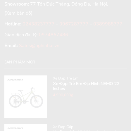
Showroom:
77 Tôn Đức Thắng, Đống Đa, Hà Nội.
(Xem bản đồ)
Hotline
:
02438237777
–
0967287777
–
0389988777
Giao dịch đại lý:
0974867486
Email:
Sales@nghiahai.vn
SẢN PHẨM MỚI
Xe Đạp Trẻ Em
Xe Đạp Trẻ Em Địa Hình NEMO 22
Inches
4,990,000
₫
Xe Đạp Gấp