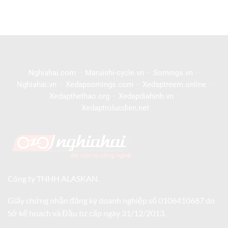
Nghiahai.com
–
Maruishi-cycle.vn
–
Somings.vn
–
Nghiahai.vn
–
Xedapsomings.com
–
Xedaptreem.online
–
Xedapthethao.org
–
Xedapdiahinh.vn
–
Xedaptrolucdien.net
Công ty TNHH ALASKAN.
Giấy chứng nhận đăng ký doanh nghiệp số 0106410687 do
Sở kế hoạch và Đầu tư cấp ngày 31/12/2013.