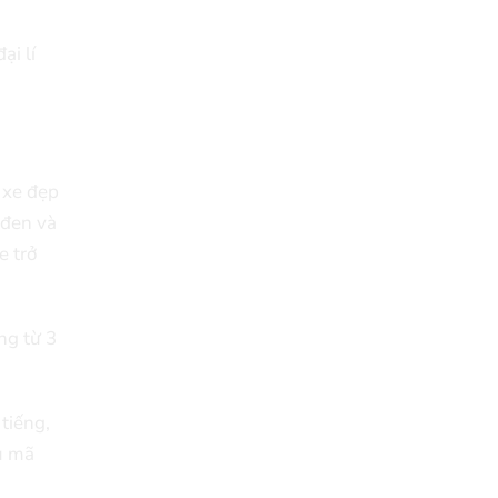
ại lí
 xe đẹp
 đen và
e trở
ng từ 3
tiếng,
u mã