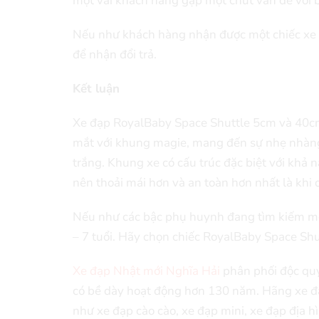
một vài khách hàng gặp một chút vấn đề với 
Nếu như khách hàng nhận được một chiếc xe có 
để nhận đổi trả.
Kết luận
Xe đạp RoyalBaby Space Shuttle 5cm và 40cm p
mắt với khung magie, mang đến sự nhẹ nhàng 
trắng. Khung xe có cấu trúc đặc biệt với khả 
nên thoải mái hơn và an toàn hơn nhất là khi 
Nếu như các bậc phụ huynh đang tìm kiếm một
– 7 tuổi. Hãy chọn chiếc RoyalBaby Space Shut
Xe đạp Nhật mới Nghĩa Hải
phân phối độc quy
có bề dày hoạt động hơn 130 năm. Hãng xe đ
như xe đạp cào cào, xe đạp mini, xe đạp địa h