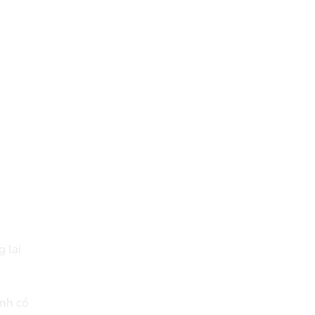
 lại
nh có