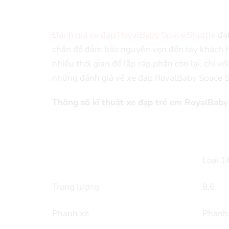
Đánh giá xe đạp RoyalBaby Space Shuttle
đạt
chắn để đảm bảo nguyên vẹn đến tay khách h
nhiều thời gian để lắp ráp phần còn lại, chỉ vớ
những đánh giá về xe đạp RoyalBaby Space Shut
Thông số kĩ thuật xe đạp trẻ em RoyalBaby
Loại 
Trọng lượng
8,6
Phanh xe
Phanh 