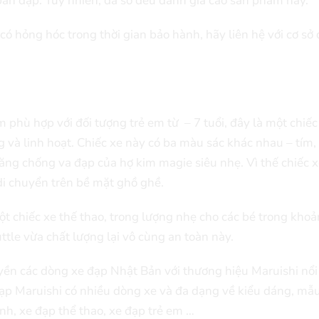
bàn đạp. Tuy nhiên, đa số đều đánh gia cao sản phẩm này.
hỏng hóc trong thời gian bảo hành, hãy liên hệ với cơ sở đ
hù hợp với đối tượng trẻ em từ – 7 tuổi, đây là một chiếc
và linh hoạt. Chiếc xe này có ba màu sác khác nhau – tím,
năng chống va đạp của hợ kim magie siêu nhẹ. Vì thế chiếc x
di chuyển trên bề mặt ghồ ghề.
 chiếc xe thế thao, trong lượng nhẹ cho các bé trong khoả
tle vừa chất lượng lại vô cùng an toàn này.
ền các dòng xe đạp Nhật Bản với thương hiệu Maruishi nổi 
ạp Maruishi có nhiều dòng xe và đa dạng về kiểu dáng, mẫ
ình, xe đạp thể thao, xe đạp trẻ em …