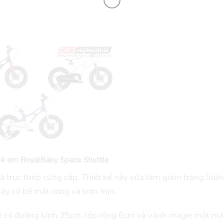
rẻ em RoyalBaby Space Shuttle
à trục thép cứng cáp. Thiết kế này vừa làm giảm trọng lượng
ày có bề mặt cong và trơn mịn.
xe có đường kính 35cm, lốp rộng 6cm và vành magie một mả