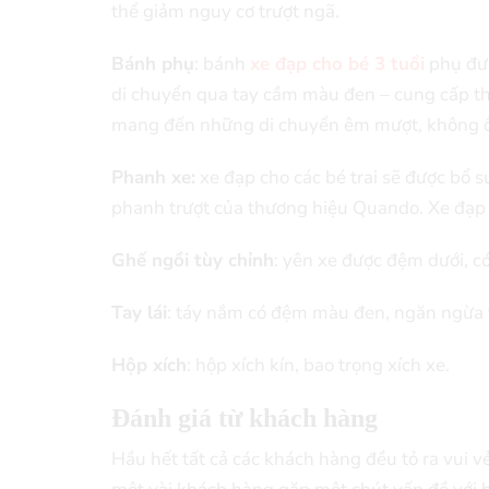
thể giảm nguy cơ trượt ngã.
Bánh phụ
: bánh
xe đạp cho bé 3 tuổi
phụ đượ
di chuyển qua tay cầm màu đen – cung cấp th
mang đến những di chuyển êm mượt, không ồ
Phanh xe:
xe đạp cho các bé trai sẽ được bổ 
phanh trượt của thương hiệu Quando. Xe đạp 
Ghế ngồi tùy chỉnh
: yên xe được đệm dưới, có
Tay lái
: táy nắm có đệm màu đen, ngăn ngừa trư
Hộp xích
: hộp xích kín, bao trọng xích xe.
Đánh giá từ khách hàng
Hầu hết tất cả các khách hàng đều tỏ ra vui v