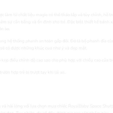
c làm từ chất liệu magie có thế tháo lắp và tùy chỉnh, hỗ tr
êm sự cân bằng và ổn định cho bé. Đặc biệt thiết kế bánh 
n ào.
sung hệ thống phanh an toàn gấp đôi. Đó là bộ phanh đĩa c
sẽ có được những khúc cua như ý và đẹp mắt.
 kẹp điều chỉnh độ cao sao cho phù hợp với chiều cao của tr
ờn hợp trẻ bị trượt tay khi lái xe.
ẻ và hài lòng với lựa chọn mua chiếc RoyalBaby Space Shutt