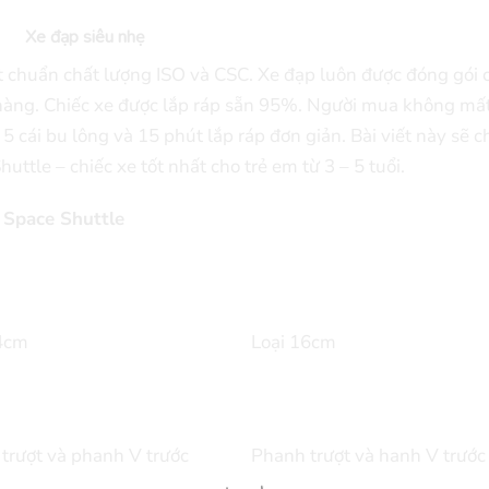
Xe đạp siêu nhẹ
 chuẩn chất lượng ISO và CSC. Xe đạp luôn được đóng gói 
àng. Chiếc xe được lắp ráp sẵn 95%. Người mua không mấ
i 5 cái bu lông và 15 phút lắp ráp đơn giản. Bài viết này sẽ c
tle – chiếc xe tốt nhất cho trẻ em từ 3 – 5 tuổi.
 Space Shuttle
14cm
Loại 16cm
trượt và phanh V trước
Phanh trượt và hanh V trước