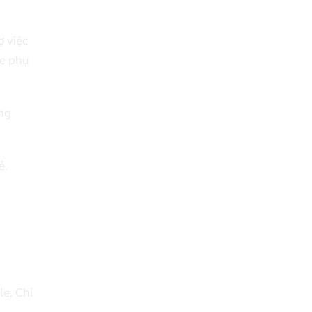
ợ việc
xe phụ
ùng
ẻ.
le. Chỉ