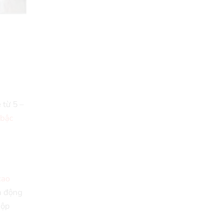
 từ 5 –
 bậc
cao
n động
hộp