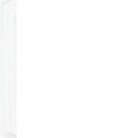
29/04/2018
Review Đập Hộp Xe
Đạp Trẻ Em ...
29/04/2018
Bách Khoa Toàn Thư
Toàn Tập (Cập ...
29/04/2018
Những lưu ý khi mua Xe
Đạp ...
29/04/2018
5 mẫu xe đạp cho bé
gái ...
29/04/2018