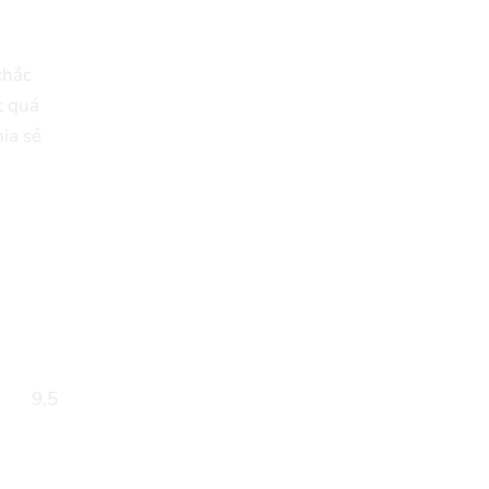
chắc
t quá
hia sẻ
9,5