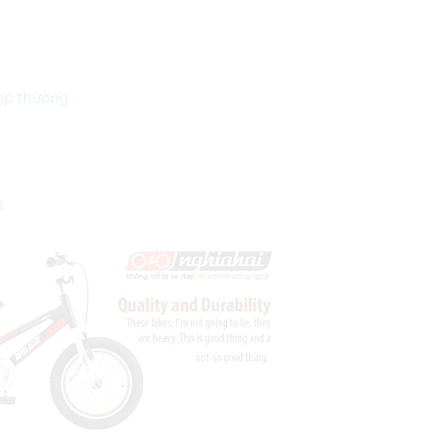
đạp thường
8