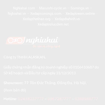
Nghiahai.com
–
Maruishi-cycle.vn
–
Somings.vn
–
Nghiahai.vn
–
Xedapsomings.com
–
Xedaptreem.online
–
Xedapthethao.org
–
Xedapdiahinh.vn
–
Xedaptrolucdien.net
Công ty TNHH ALASKAN.
Giấy chứng nhận đăng ký doanh nghiệp số 0106410687 do
Sở kế hoạch và Đầu tư cấp ngày 31/12/2013.
Showroom:
77 Tôn Đức Thắng, Đống Đa, Hà Nội.
(Xem bản đồ)
Hotline
:
02438237777
–
0967287777
–
0389988777