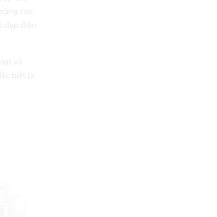
à nâng cao
e đạp điện
hoạt và
ặc biệt là