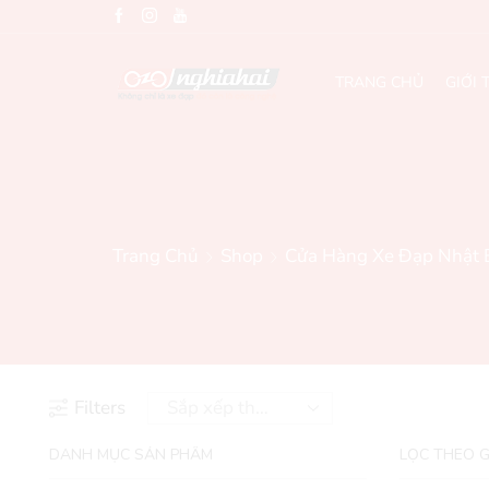
TRANG CHỦ
GIỚI 
Trang Chủ
Shop
Cửa Hàng Xe Đạp Nhật 
Filters
DANH MỤC SẢN PHẨM
LỌC THEO G