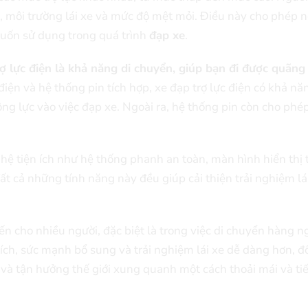
, môi trường lái xe và mức độ mệt mỏi. Điều này cho phép ng
uốn sử dụng trong quá trình
đạp xe
.
 lực điện là khả năng di chuyển, giúp bạn đi được quãn
điện và hệ thống pin tích hợp, xe đạp trợ lực điện có khả nă
g lực vào việc đạp xe. Ngoài ra, hệ thống pin còn cho phép
ệ tiện ích như hệ thống phanh an toàn, màn hình hiển thị t
t cả những tính năng này đều giúp cải thiện trải nghiệm lái
ến cho nhiều người, đặc biệt là trong việc di chuyển hàng 
 ích, sức mạnh bổ sung và trải nghiệm lái xe dễ dàng hơn, đ
và tận hưởng thế giới xung quanh một cách thoải mái và ti