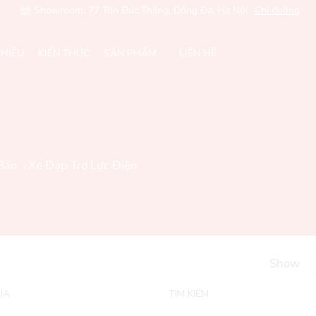
Showroom: 77 Tôn Đức Thắng, Đống Đa, Hà Nội
Chỉ đường
THIỆU
KIẾN THỨC
SẢN PHẨM
LIÊN HỆ
Bản
Xe Đạp Trợ Lực Điện
Show
IÁ
TÌM KIẾM