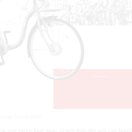
e Đạp Trợ Lực Điện
ác mức trợ lực khác nhau, từ mức thấp đến mức cao. Người 