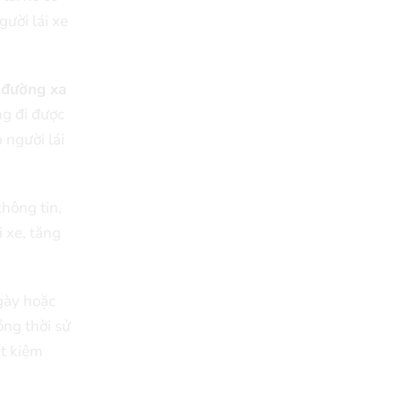
ười lái xe
g đường xa
ng đi được
 người lái
hông tin,
 xe, tăng
ngày hoặc
ồng thời sử
ết kiệm