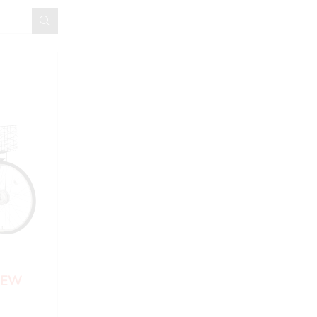
4,990,000
₫
Xe Đạp Gấp Nishiki Junior 14 Inches
6,490,000
₫
Xe Đạp Cào Cào FRESH TOWN
8,990,000
₫
Xe Đạp Gấp Onando 16 Inch
Liên hệ
Xe Đạp Gấp 3 Trail Blaze
5,800,000
₫
VIEW