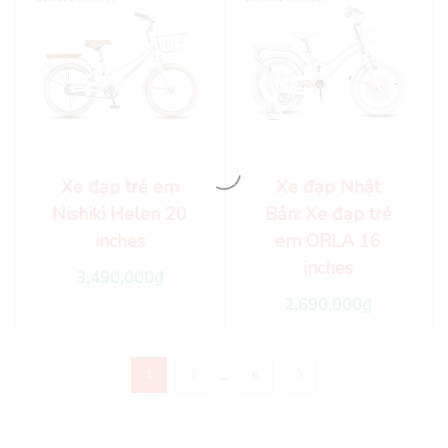
Xe đạp trẻ em
Xe đạp Nhật
Nishiki Helen 20
Bản: Xe đạp trẻ
inches
em ORLA 16
inches
3,490,000
₫
2,690,000
₫
…
1
2
6