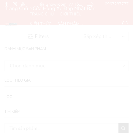
Hotline: 0967287777
Showroom: 77 Tôn Đức Thắng, Đống Đa, Hà Nội
Chỉ đường
Email: Sales@ngh
Trang Chủ
Cửa Hàng Xe Đạp Nhật Bản
TRANG CHỦ
GIỚI THIỆU
KIẾN THỨC
SẢN PHẨM
LIÊN HỆ
Filters
DANH MỤC SẢN PHẨM
LỌC THEO GIÁ
LỌC
TÌM KIẾM