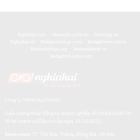
Nghiahai.com
–
Maruishi-cycle.vn
–
Somings.vn
–
Nghiahai.vn
–
Xedapsomings.com
–
Xedaptreem.online
–
Xedapthethao.org
–
Xedapdiahinh.vn
–
Xedaptrolucdien.net
Công ty TNHH ALASKAN.
Giấy chứng nhận đăng ký doanh nghiệp số 0106410687 do
Sở kế hoạch và Đầu tư cấp ngày 31/12/2013.
Showroom:
77 Tôn Đức Thắng, Đống Đa, Hà Nội.