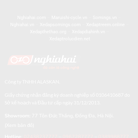
Nghiahai.com
–
Maruishi-cycle.vn
–
Somings.vn
–
Nghiahai.vn
–
Xedapsomings.com
–
Xedaptreem.online
–
Xedapthethao.org
–
Xedapdiahinh.vn
–
Xedaptrolucdien.net
Công ty TNHH ALASKAN.
Giấy chứng nhận đăng ký doanh nghiệp số 0106410687 do
Sở kế hoạch và Đầu tư cấp ngày 31/12/2013.
Showroom:
77 Tôn Đức Thắng, Đống Đa, Hà Nội.
(Xem bản đồ)
Hotline
:
02438237777
–
0967287777
–
0389988777