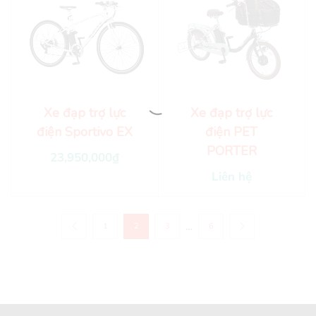
Xe đạp trợ lực
Xe đạp trợ lực
điện Sportivo EX
điện PET
PORTER
23,950,000
₫
Liên hệ
…
1
2
3
6