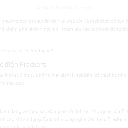
Xe đạp trợ lực điện Frackers
 phương tiện di chuyển tiện lợi, mà còn là một cách để tận
 thể khám phá những nơi mới, tham gia vào các hoạt động t
ệ và trải nghiệm đạp xe!
ực điện Frackers
ạp trợ lực điện của hãng
Maruishi
Nhật Bản, có thiết kế nhỏ g
nh như sau:
iểu dáng và màu sắc đơn giản và tinh tế. Khung xe của
Fr
ịnh cao khi sử dụng. Dựa trên công nghệ tiên tiến,
Frackers
mượt mà và linh hoạt.