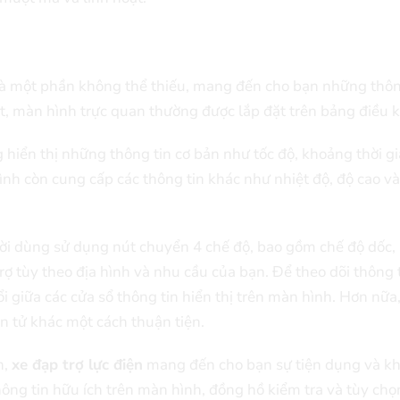
à một phần không thể thiếu, mang đến cho bạn những thông 
át, màn hình trực quan thường được lắp đặt trên bảng điều 
 hiển thị những thông tin cơ bản như tốc độ, khoảng thời gi
nh còn cung cấp các thông tin khác như nhiệt độ, độ cao và
ười dùng sử dụng nút chuyển 4 chế độ, bao gồm chế độ dốc, 
ợ tùy theo địa hình và nhu cầu của bạn. Để theo dõi thông 
ổi giữa các cửa sổ thông tin hiển thị trên màn hình. Hơn nữa
ện tử khác một cách thuận tiện.
h,
xe đạp trợ lực điện
mang đến cho bạn sự tiện dụng và khả
thông tin hữu ích trên màn hình, đồng hồ kiểm tra và tùy chọ