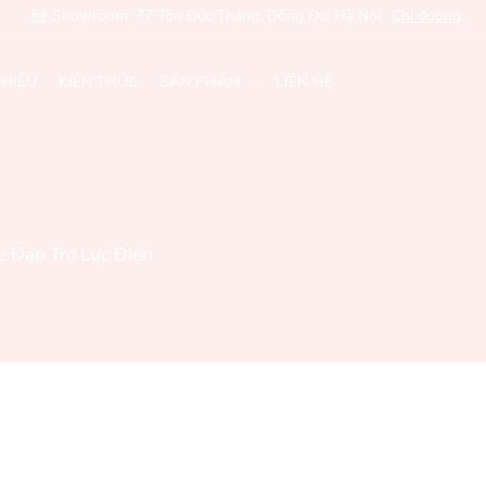
Showroom: 77 Tôn Đức Thắng, Đống Đa, Hà Nội
Chỉ đường
THIỆU
KIẾN THỨC
SẢN PHẨM
LIÊN HỆ
e Đạp Trợ Lực Điện