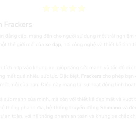
n Frackers
ện đẳng cấp, mang đến cho người sử dụng một trải nghiệm vậ
ột thế giới mới của
xe đạp
, nơi công nghệ và thiết kế tinh 
 tích hợp vào khung xe, giúp tăng sức mạnh và tốc độ di 
g mất quá nhiều sức lực. Đặc biệt,
Frackers
cho phép bạn c
 mệt mỏi của bạn. Điều này mang lại sự hoạt động linh hoạt
và sức mạnh của mình, mà còn với thiết kế đẹp mắt và vượt 
 hệ thống phanh đĩa,
hệ thống truyền động Shimano
và đèn
ự an toàn, với hệ thống phanh an toàn và khung xe chắc ch