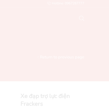
Hotline: 0967287777
Email: Sales@nghiahai.vn
Gửi mail
Return to previous page
Xe đạp trợ lực điện
Frackers