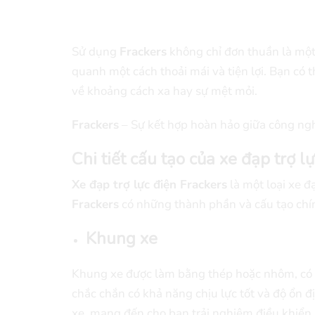
Sử dụng
Frackers
không chỉ đơn thuần là một
quanh một cách thoải mái và tiện lợi. Bạn có
về khoảng cách xa hay sự mệt mỏi.
Frackers
– Sự kết hợp hoàn hảo giữa công ngh
Chi tiết cấu tạo của xe đạp trợ l
Xe đạp trợ lực điện Frackers
là một loại xe đ
Frackers
có những thành phần và cấu tạo chí
Khung xe
Khung xe được làm bằng thép hoặc nhôm, có k
chắc chắn có khả năng chịu lực tốt và độ ổn đ
xe, mang đến cho bạn trải nghiệm điều khiển 