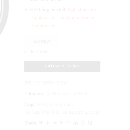
Hệ thống liên kết:
Nghiahai.com
–
Nghiahai.vn
–
Xedapnhatban.vn
–
Somings.vn
BUY NOW
In stock
THÊM VÀO GIỎ HÀNG
SKU:
SPORTIVO-EX
Category:
Xe Đạp Trợ Lực Điện
Tags:
Xe Đạp Nhật Bản
,
Xe Đạp Thể Thao
,
Xe đạp trợ lực điện
Share: