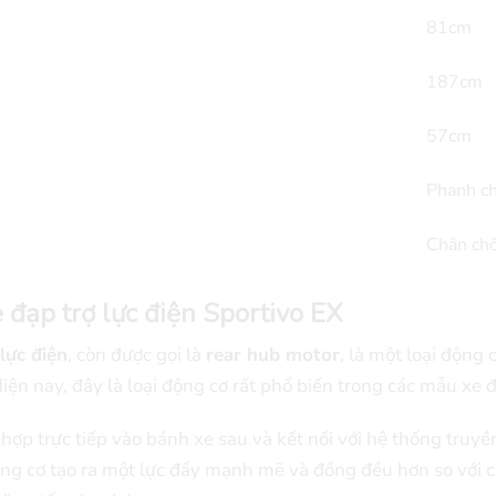
81cm
187cm
57cm
Phanh c
Chân ch
 đạp trợ lực điện Sportivo EX
lực điện
, còn được gọi là
rear hub motor
, là một loại động
ện nay, đây là loại động cơ rất phổ biến trong các mẫu xe đạ
hợp trực tiếp vào bánh xe sau và kết nối với hệ thống tru
g cơ tạo ra một lực đẩy mạnh mẽ và đồng đều hơn so với các