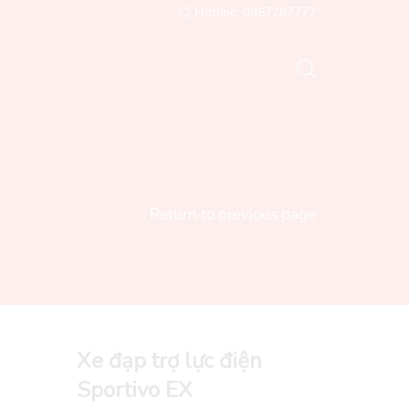
Hotline: 0967287777
Email: Sales@nghiahai.vn
Gửi mail
Return to previous page
Xe đạp trợ lực điện
Sportivo EX