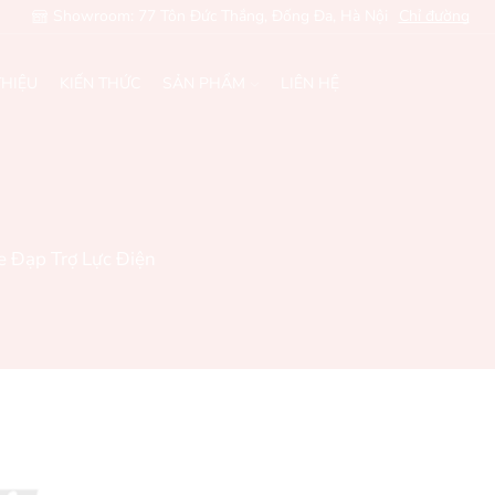
Showroom: 77 Tôn Đức Thắng, Đống Đa, Hà Nội
Chỉ đường
THIỆU
KIẾN THỨC
SẢN PHẨM
LIÊN HỆ
e Đạp Trợ Lực Điện