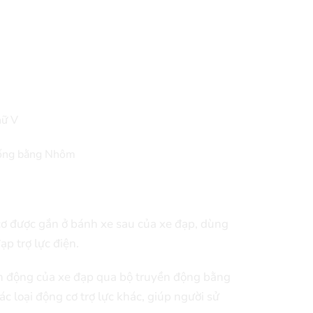
hữ V
ống bằng Nhôm
 cơ được gắn ở bánh xe sau của xe đạp, dùng
p trợ lực điện.
yền động của xe đạp qua bộ truyền động bằng
 loại động cơ trợ lực khác, giúp người sử