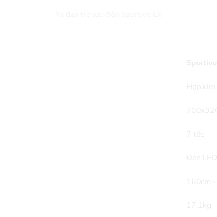
Xe đạp trợ lực điện Sportivo EX
Sportiv
Hợp ki
700x32
7 tốc
Đèn LE
160cm~
17,1kg