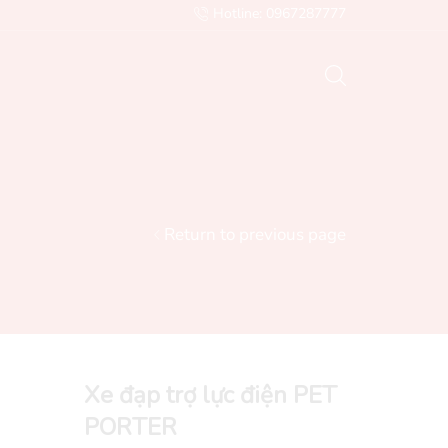
Hotline: 0967287777
Email: Sales@nghiahai.vn
Gửi mail
Return to previous page
Xe đạp trợ lực điện PET
PORTER