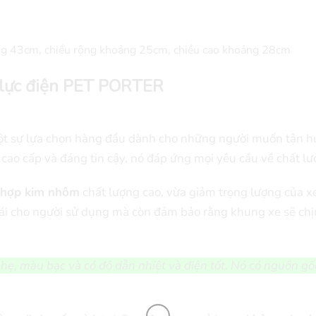
ng 43cm, chiều rộng khoảng 25cm, chiều cao khoảng 28cm
ợ lực điện PET PORTER
t sự lựa chọn hàng đầu dành cho những người muốn tận hưởn
ế cao cấp và đáng tin cậy, nó đáp ứng mọi yêu cầu về chất lư
hợp kim nhôm
chất lượng cao, vừa giảm trọng lượng của x
ái cho người sử dụng mà còn đảm bảo rằng khung xe sẽ chịu 
hẹ, màu bạc và có độ dẫn nhiệt và điện tốt. Nó có nguồn gố