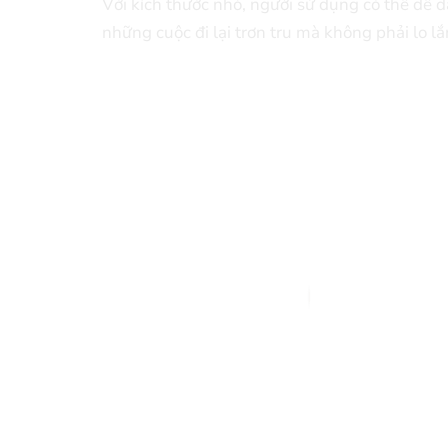
Với kích thước nhỏ, người sử dụng có thể dễ 
những cuộc đi lại trơn tru mà không phải lo l