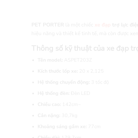
PET PORTER
là một chiếc
xe đạp
trợ lực điệ
hiệu năng và thiết kế tinh tế, mà còn được xem
Thông số kỹ thuật của xe đạp t
Tên model:
ASPET203Z
Kích thước lốp xe:
20 x 2,125
Hệ thống chuyển động:
3 tốc độ
Hệ thống đèn:
Đèn LED
Chiều cao:
142cm~
Cân nặng:
30,7kg
Khoảng sáng gầm xe:
77cm
Chiều dài:
179,7cm