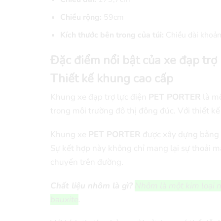
Chiều rộng:
59cm
Kích thước bên trong của túi:
Chiều dài khoả
Đặc điểm nổi bật của xe đạp tr
Thiết kế khung cao cấp
Khung xe đạp trợ lực điện
PET PORTER
là mộ
trong môi trường đô thị đông đúc. Với thiết k
Khung xe
PET PORTER
được xây dựng bằng
Sự kết hợp này không chỉ mang lại sự thoải m
chuyển trên đường.
Chất liệu nhôm là gì?
Nhôm là một kim loại n
bauxite
.