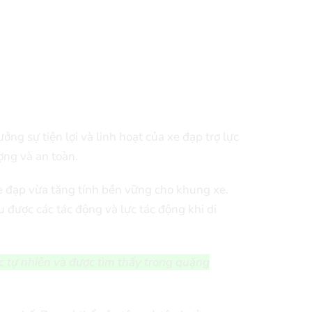
g sự tiện lợi và linh hoạt của xe đạp trợ lực
ợng và an toàn.
e đạp vừa tăng tính bền vững cho khung xe.
được các tác động và lực tác động khi di
c tự nhiên và được tìm thấy trong quặng