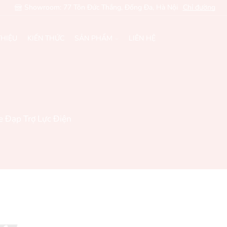
Showroom: 77 Tôn Đức Thắng, Đống Đa, Hà Nội
Chỉ đường
THIỆU
KIẾN THỨC
SẢN PHẨM
LIÊN HỆ
e Đạp Trợ Lực Điện