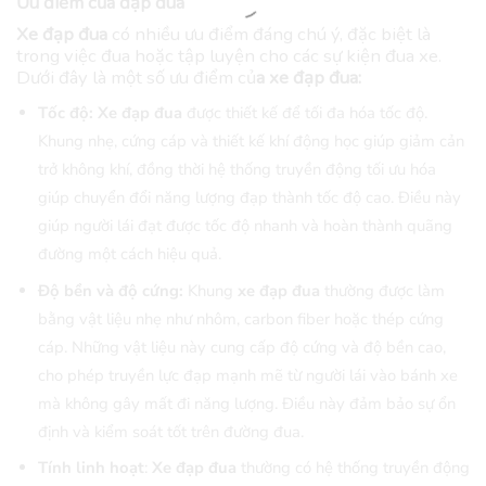
Ưu điểm của đạp đua
Xe đạp đua
có nhiều ưu điểm đáng chú ý, đặc biệt là
trong việc đua hoặc tập luyện cho các sự kiện đua xe.
Dưới đây là một số ưu điểm củ
a xe đạp đua:
Tốc độ:
Xe đạp đua
được thiết kế để tối đa hóa tốc độ.
Khung nhẹ, cứng cáp và thiết kế khí động học giúp giảm cản
trở không khí, đồng thời hệ thống truyền động tối ưu hóa
giúp chuyển đổi năng lượng đạp thành tốc độ cao. Điều này
giúp người lái đạt được tốc độ nhanh và hoàn thành quãng
đường một cách hiệu quả.
Độ bền và độ cứng:
Khung
xe đạp đua
thường được làm
bằng vật liệu nhẹ như nhôm, carbon fiber hoặc thép cứng
cáp. Những vật liệu này cung cấp độ cứng và độ bền cao,
cho phép truyền lực đạp mạnh mẽ từ người lái vào bánh xe
mà không gây mất đi năng lượng. Điều này đảm bảo sự ổn
định và kiểm soát tốt trên đường đua.
Tính linh hoạt
:
Xe đạp đua
thường có hệ thống truyền động