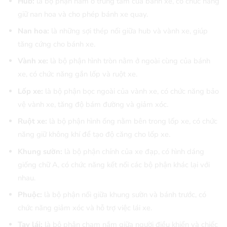
Hub:
là bộ phận nằm ở trung tâm của bánh xe, có chức năng
giữ nan hoa và cho phép bánh xe quay.
Nan hoa:
là những sợi thép nối giữa hub và vành xe, giúp
tăng cứng cho bánh xe.
Vành xe:
là bộ phận hình tròn nằm ở ngoài cùng của bánh
xe, có chức năng gắn lốp và ruột xe.
Lốp xe:
là bộ phận bọc ngoài của vành xe, có chức năng bảo
vệ vành xe, tăng độ bám đường và giảm xóc.
Ruột xe:
là bộ phận hình ống nằm bên trong lốp xe, có chức
năng giữ không khí để tạo độ căng cho lốp xe.
Khung sườn:
là bộ phận chính của xe đạp, có hình dáng
giống chữ A, có chức năng kết nối các bộ phận khác lại với
nhau.
Phuộc:
là bộ phận nối giữa khung sườn và bánh trước, có
chức năng giảm xóc và hỗ trợ việc lái xe.
Tay lái:
là bộ phận chạm nắm giữa người điều khiển và chiếc