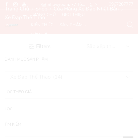
Hotline: 0967287777
Showroom: 77 Tôn Đức Thắng, Đống Đa, Hà Nội
Chỉ đường
Email: Sales@ngh
Trang Chủ
Shop
Cửa Hàng Xe Đạp Nhật Bản
TRANG CHỦ
GIỚI THIỆU
Xe Đạp Thể Thao
KIẾN THỨC
SẢN PHẨM
LIÊN HỆ
Filters
DANH MỤC SẢN PHẨM
LỌC THEO GIÁ
LỌC
TÌM KIẾM