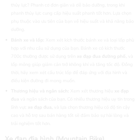
thủy lực? Phanh cơ đơn giản và dễ bảo dưỡng, trong khi
phanh thủy lực cung cấp
hiệu suất phanh tốt hơn. Lựa chọn
phụ thuộc vào ưu tiên của bạn về hiệu suất và khả năng bảo
dưỡng.
Bánh xe và lốp:
Xem xét kích thước bánh xe và loại lốp phù
hợp với nhu cầu sử dụng của bạn. Bánh xe có kích thước
700c thường được sử dụng trên
xe đạp đua đường phố,
và
lốp mỏng giúp giảm cản trở không khí và tăng tốc độ. Đồng
thời, hãy xem xét cấu trúc lốp để đáp ứng với địa hình và
điều kiện đường đi mong muốn.
Thương hiệu và ngân sách:
Xem xét thương hiệu
xe đạp
đua
và ngân sách của bạn. Có nhiều thương hiệu uy tín trong
lĩnh vực
xe đạp đua,
và lựa chọn thương hiệu có độ tin cậy
cao và hỗ trợ sau bán hàng tốt sẽ đảm bảo sự hài lòng và
trải nghiệm tốt hơn.
Xe đạp địa hình (Mountain Bike)