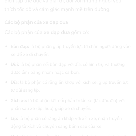
đích tập thể dục và giải trí, đối với những người yêu
thích tốc độ và cảm giác mạnh mẽ trên đường.
Các bộ phận của xe đạp đua
Các bộ phận của
xe đạp đua
gồm có:
Bàn đạp:
là bộ phận giúp truyền lực từ chân người dùng vào
xe để xe di chuyển.
Đùi:
là bộ phận nối bàn đạp với đĩa, có hình trụ và thường
được làm bằng nhôm hoặc carbon.
Đĩa:
là bộ phận có răng ăn khớp với xích xe, giúp truyền lực
từ đùi sang líp.
Xích xe:
là bộ phận kết nối phần trước xe (lái, đùi, đĩa) với
phần sau xe (líp, hub) giúp xe di chuyển.
Líp:
là bộ phận có răng ăn khớp với xích xe, nhận truyền
động từ xích và chuyển sang bánh sau của xe.