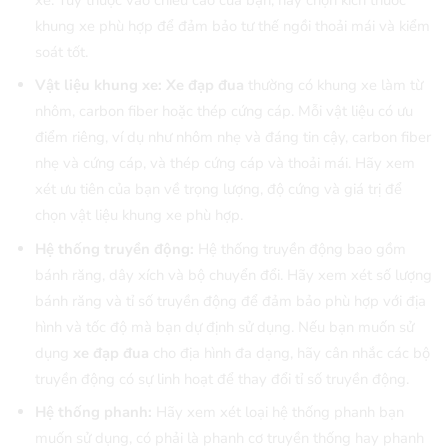
xe. Tùy thuộc vào chiều cao của bạn, hãy chọn kích thước
khung xe phù hợp để đảm bảo tư thế ngồi thoải mái và kiểm
soát tốt.
Vật liệu khung xe:
Xe đạp đua
thường có khung xe làm từ
nhôm, carbon fiber hoặc thép cứng cáp. Mỗi vật liệu có ưu
điểm riêng, ví dụ như nhôm nhẹ và đáng tin cậy, carbon fiber
nhẹ và cứng cáp, và thép cứng cáp và thoải mái. Hãy xem
xét ưu tiên của bạn về trọng lượng, độ cứng và giá trị để
chọn vật liệu khung xe phù hợp.
Hệ thống truyền động:
Hệ thống truyền động bao gồm
bánh răng, dây xích và bộ chuyển đổi. Hãy xem xét số lượng
bánh răng và tỉ số truyền động để đảm bảo phù hợp với địa
hình và tốc độ mà bạn dự định sử dụng. Nếu bạn muốn sử
dụng
xe đạp đua
cho địa hình đa dạng, hãy cân nhắc các bộ
truyền động có sự linh hoạt để thay đổi tỉ số truyền động.
Hệ thống phanh:
Hãy xem xét loại hệ thống phanh bạn
muốn sử dụng, có phải là phanh cơ truyền thống hay phanh