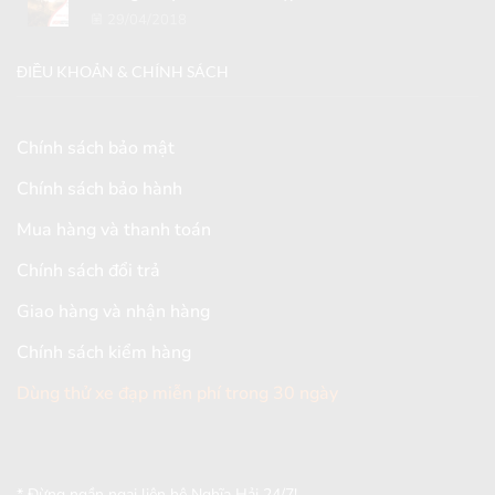
29/04/2018
ĐIỀU KHOẢN & CHÍNH SÁCH
Chính sách bảo mật
Chính sách bảo hành
Mua hàng và thanh toán
Chính sách đổi trả
Giao hàng và nhận hàng
Chính sách kiểm hàng
Dùng thử xe đạp miễn phí trong 30 ngày
[mc4wp_form id="2579"]
* Đừng ngần ngại liên hệ Nghĩa Hải 24/7!