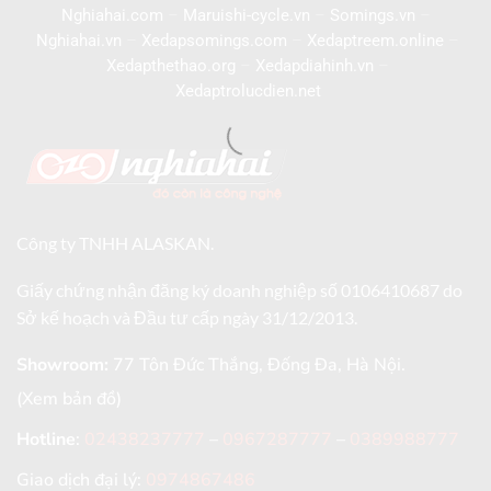
Nghiahai.com
–
Maruishi-cycle.vn
–
Somings.vn
–
Nghiahai.vn
–
Xedapsomings.com
–
Xedaptreem.online
–
Xedapthethao.org
–
Xedapdiahinh.vn
–
Xedaptrolucdien.net
Công ty TNHH ALASKAN.
Giấy chứng nhận đăng ký doanh nghiệp số 0106410687 do
Sở kế hoạch và Đầu tư cấp ngày 31/12/2013.
Showroom:
77 Tôn Đức Thắng, Đống Đa, Hà Nội.
(Xem bản đồ)
Hotline
:
02438237777
–
0967287777
–
0389988777
Giao dịch đại lý:
0974867486