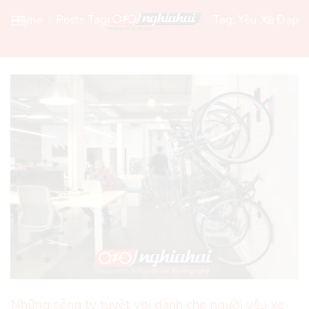
Home
Posts Tagged "yêu Xe Đạp"
Tag: Yêu Xe Đạp
Những công ty tuyệt vời dành cho người yêu xe