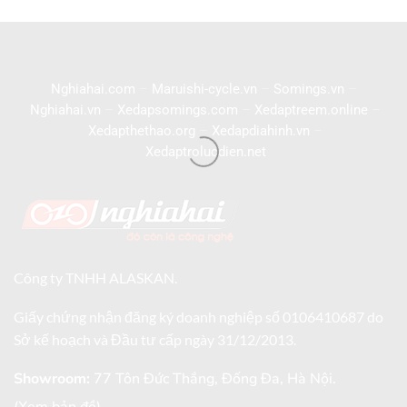
Nghiahai.com
–
Maruishi-cycle.vn
–
Somings.vn
–
Nghiahai.vn
–
Xedapsomings.com
–
Xedaptreem.online
–
Xedapthethao.org
–
Xedapdiahinh.vn
–
Xedaptrolucdien.net
Công ty TNHH ALASKAN.
Giấy chứng nhận đăng ký doanh nghiệp số 0106410687 do
Sở kế hoạch và Đầu tư cấp ngày 31/12/2013.
Showroom:
77 Tôn Đức Thắng, Đống Đa, Hà Nội.
(Xem bản đồ)