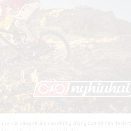
tính và vóc dáng sẽ làm cho những chặng đua trở nên dễ dàn