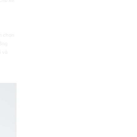
cho xe
ên chọn
ưởng
i và