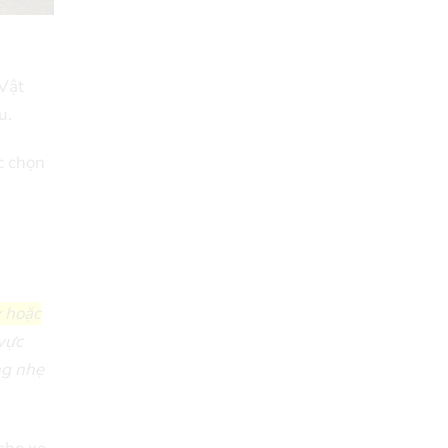
Vật
u.
c chọn
y hoặc
vực
ng nhẹ