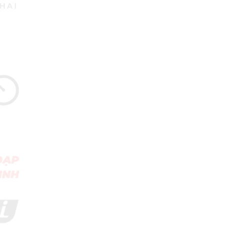
29/04/2018
Review Đập Hộp Xe
Đạp Trẻ Em ...
29/04/2018
Bách Khoa Toàn Thư
Toàn Tập (Cập ...
29/04/2018
Những lưu ý khi mua Xe
Đạp ...
29/04/2018
5 mẫu xe đạp cho bé
gái ...
29/04/2018