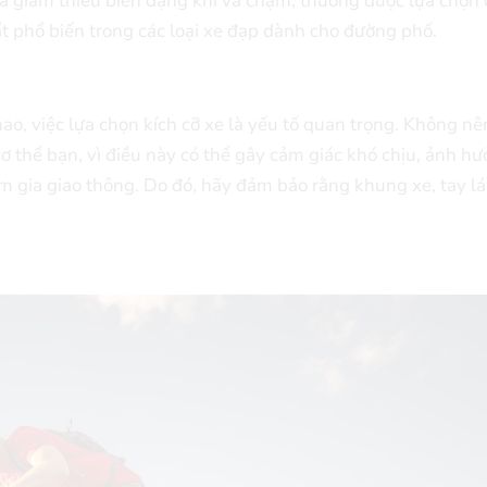
và giảm thiểu biến dạng khi va chạm, thường được lựa chọn 
rất phổ biến trong các loại xe đạp dành cho đường phố.
hao, việc lựa chọn kích cỡ xe là yếu tố quan trọng. Không n
cơ thể bạn, vì điều này có thể gây cảm giác khó chịu, ảnh h
m gia giao thông. Do đó, hãy đảm bảo rằng khung xe, tay lá