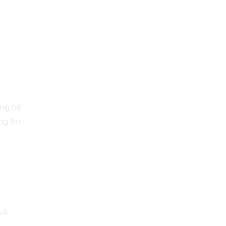
ờng hệ
ng tin
và