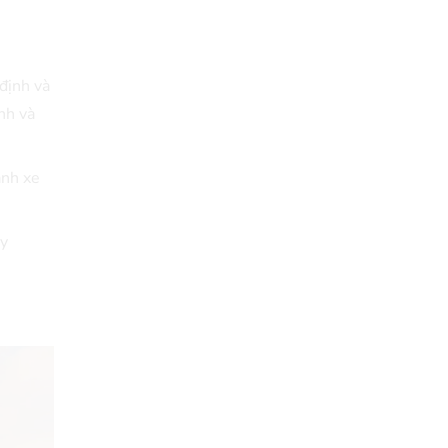
định và
nh và
ánh xe
ày