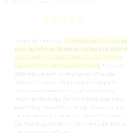
29/04/2018
/
Posted by
Vũ Đức Anh
/
553
/
Xe đạp địa hình là gì?
Xe đạp địa hình, hay còn gọi
là xe đạp off-road, là một loại xe đạp được thiết kế
chuyên biệt để di chuyển trên các địa hình phức
tạp như đồi núi, đất đá, cát, và bùn lầy
. Khung xe
chắc chắn và bánh xe rộng hơn so với xe đạp
đường phố, giúp xe tăng cường khả năng kiểm
soát và bám đường trên các bề mặt khó khăn.
Thêm vào đó, xe đạp địa hình thường được trang
bị hệ thống treo và bộ số cao cấp để xử lý các loại
địa hình đa dạng. Loại xe này rất phổ biến trong
các hoạt động như leo núi, chinh phục địa hình và
các cuộc thi đua off-road.