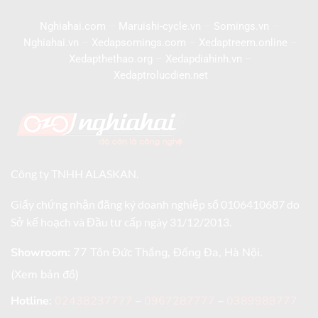
Nghiahai.com
–
Maruishi-cycle.vn
–
Somings.vn
–
Nghiahai.vn
–
Xedapsomings.com
–
Xedaptreem.online
–
Xedapthethao.org
–
Xedapdiahinh.vn
–
Xedaptrolucdien.net
Công ty TNHH ALASKAN.
Giấy chứng nhận đăng ký doanh nghiệp số 0106410687 do
Sở kế hoạch và Đầu tư cấp ngày 31/12/2013.
Showroom:
77 Tôn Đức Thắng, Đống Đa, Hà Nội.
(Xem bản đồ)
Hotline
:
02438237777
–
0967287777
–
0389988777