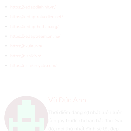
https://xedapdiahinh.vn/
https://xedaptrolucdien.net/
https://xedapthethao.org/
https://xedaptreem.online/
https://rikulau.vn/
https://nishiki.vn/
https://nishiki-cycle.com/
Vũ Đức Anh
Thời điểm đáng sợ nhất luôn luôn
là ngay trước khi bạn bắt đầu. Sau
đó, mọi thứ nhất định sẽ tốt đẹp