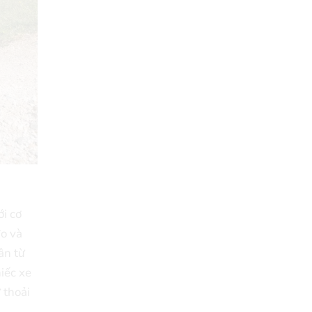
ới cơ
đo và
ân từ
iếc xe
 thoải