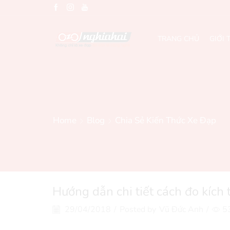
TRANG CHỦ
GIỚI 
Home
Blog
Chia Sẻ Kiến Thức Xe Đạp
Hướng dẫn chi tiết cách đo kích 
29/04/2018
/
Posted by
Vũ Đức Anh
/
5