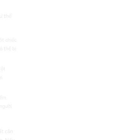
ư thế
ột chiếc
ó thể bị
Một
ạn
iểm
 người
ất cần