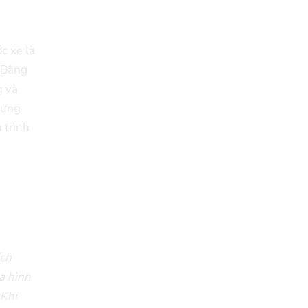
29/04/2018
Review Đập Hộp Xe
c xe là
Đạp Trẻ Em ...
. Bằng
29/04/2018
g và
lưng
Bách Khoa Toàn Thư
Toàn Tập (Cập ...
 trình
29/04/2018
Những lưu ý khi mua Xe
Đạp ...
29/04/2018
5 mẫu xe đạp cho bé
ích
gái ...
a hình
29/04/2018
 Khi