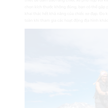
thiết để đảm bảo rằng chiếc xe phù hợp với kí
chọn kích thước không đúng, bạn có thể gặp p
khai thác hết khả năng của chiếc xe đạp. Đo k
toàn khi tham gia các hoạt động địa hình khá