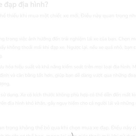
e đạp địa hình?
thể thiếu khi mua một chiếc xe mới. Điều này quan trọng nh
ng trong việc ảnh hưởng đến trải nghiệm lái xe của bạn. Chọn m
ấy không thoải mái khi đạp xe. Ngược lại, nếu xe quá nhỏ, bạn c
g.
ưu hóa hiệu suất và khả năng kiểm soát trên mọi loại địa hình. 
 định và cân bằng tốt hơn, giúp bạn dễ dàng vượt qua những đo
ượng.
i sử dụng. Xe có kích thước không phù hợp có thể dẫn đến mất k
trên địa hình khó khăn, gây nguy hiểm cho cả người lái và những
uan trọng không thể bỏ qua khi chọn mua xe đạp. Điều này r