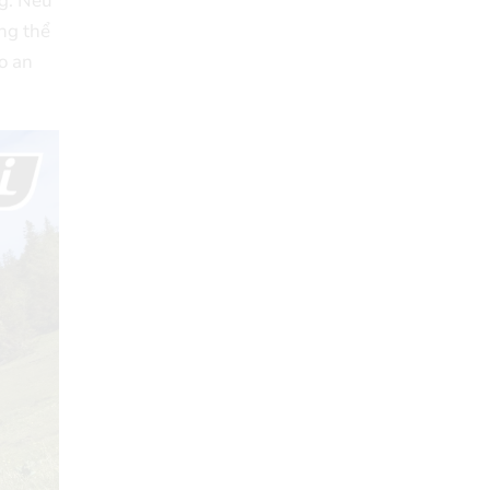
ng. Nếu
ng thể
o an