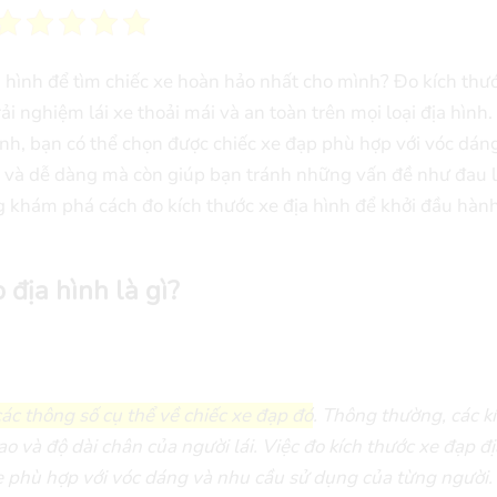
 hình để tìm chiếc xe hoàn hảo nhất cho mình? Đo kích thướ
 nghiệm lái xe thoải mái và an toàn trên mọi loại địa hình
ình, bạn có thể chọn được chiếc xe đạp phù hợp với vóc dán
n và dễ dàng mà còn giúp bạn tránh những vấn đề như đau 
g khám phá cách đo kích thước xe địa hình để khởi đầu hành
 địa hình là gì?
ác thông số cụ thể về chiếc xe đạp đó
. Thông thường, các k
o và độ dài chân của người lái. Việc đo kích thước xe đạp đị
e phù hợp với vóc dáng và nhu cầu sử dụng của từng người.