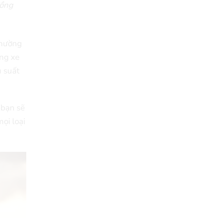
đồng
Thường
ung xe
u suất
 bạn sẽ
mọi loại