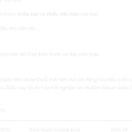
ố chính:
chiều cao
và
chiều dài chân
của bạn.
 đầu đến chân đất.
 bảng size để chọn kích thước xe đạp phù hợp.
ỉ giúp bạn lái xe thoải mái hơn mà còn nâng cao hiệu suất 
au. Điều này tối ưu hóa trải nghiệm lái và đảm bảo an toàn 
nh.
 (cm)
Kích thước khung (cm)
Kích cỡ