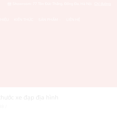
Showroom: 77 Tôn Đức Thắng, Đống Đa, Hà Nội
Chỉ đường
THIỆU
KIẾN THỨC
SẢN PHẨM
LIÊN HỆ
thước xe đạp địa hình
38
/