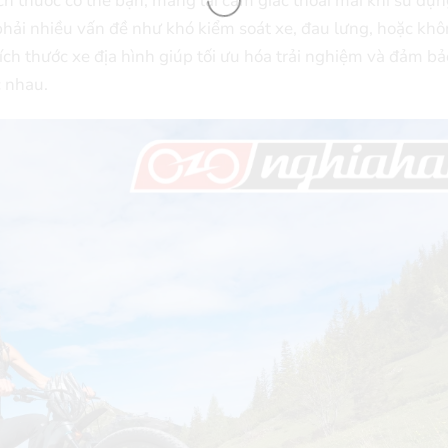
ch thước cơ thể bạn, mang lại cảm giác thoải mái khi sử dụ
hải nhiều vấn đề như khó kiểm soát xe, đau lưng, hoặc khô
ích thước xe địa hình giúp tối ưu hóa trải nghiệm và đảm bả
c nhau.