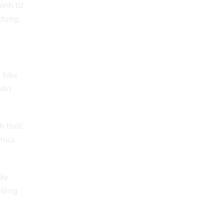
hình từ
 dụng.
ụ hậu
bán
nh thức
 mua
này
 lòng