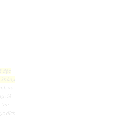
ế đặc
t không
ánh xe
ng để
 thụ
ục đích