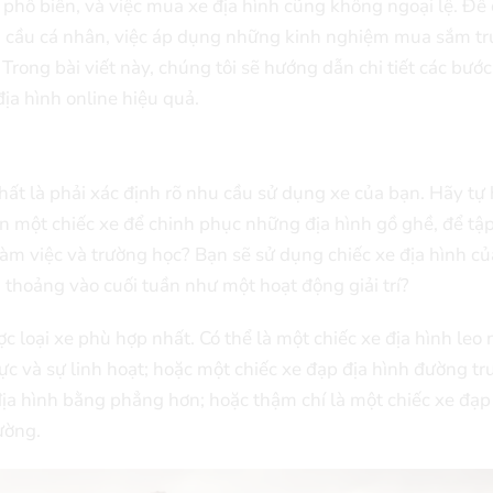
phổ biến, và việc mua xe địa hình cũng không ngoại lệ. Để
 cầu cá nhân, việc áp dụng những kinh nghiệm mua sắm tr
Trong bài viết này, chúng tôi sẽ hướng dẫn chi tiết các bước
ịa hình online hiệu quả.
hất là phải xác định rõ nhu cầu sử dụng xe của bạn. Hãy tự 
ần một chiếc xe để chinh phục những địa hình gồ ghề, để tậ
làm việc và trường học? Bạn sẽ sử dụng chiếc xe địa hình c
thoảng vào cuối tuần như một hoạt động giải trí?
 loại xe phù hợp nhất. Có thể là một chiếc xe địa hình leo n
ực và sự linh hoạt; hoặc một chiếc xe đạp địa hình đường tr
địa hình bằng phẳng hơn; hoặc thậm chí là một chiếc xe đạp
rường.