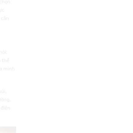
 chọn
ực
 cần
hỏi:
p thể
ủa mình
úi,
ường,
 điện