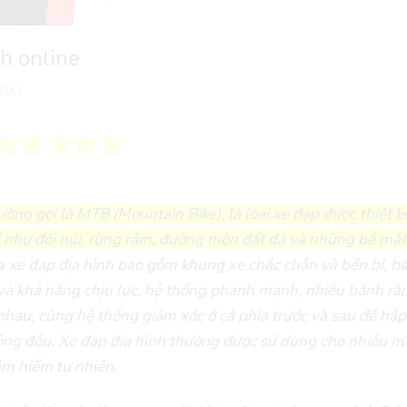
h online
30
/
ường gọi là MTB (Mountain Bike), là loại xe đạp được thiết k
hề như đồi núi, rừng rậm, đường mòn đất đá và những bề mặ
a xe đạp địa hình bao gồm khung xe chắc chắn và bền bỉ, b
và khả năng chịu lực, hệ thống phanh mạnh, nhiều bánh ră
 nhau, cùng hệ thống giảm xóc ở cả phía trước và sau để hấp
hông đều. Xe đạp địa hình thường được sử dụng cho nhiều m
ám hiểm tự nhiên.