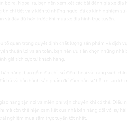
n bỏ ra. Ngoài ra, bạn nên xem xét các bài đánh giá xe địa 
tin chi tiết và ý kiến từ những người đã có kinh nghiệm sử
n và đầy đủ hơn trước khi mua xe địa hình trực tuyến.
ếu tố quan trọng quyết định chất lượng sản phẩm và dịch v
yến thuận lợi và an toàn, bạn nên ưu tiên chọn những nhà 
nh giá tích cực từ khách hàng.
à bán hàng, bao gồm địa chỉ, số điện thoại và trang web chí
 đổi trả và bảo hành sản phẩm để đảm bảo sự hỗ trợ sau khi
iao hàng tận nơi và miễn phí vận chuyển khi có thể. Điều 
 phí mà còn thể hiện cam kết của nhà bán hàng đối với sự hài
trải nghiệm mua sắm trực tuyến tốt nhất.