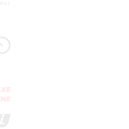
29/04/2018
Review Đập Hộp Xe
Đạp Trẻ Em ...
29/04/2018
Bách Khoa Toàn Thư
Toàn Tập (Cập ...
29/04/2018
Những lưu ý khi mua Xe
Đạp ...
29/04/2018
5 mẫu xe đạp cho bé
gái ...
29/04/2018