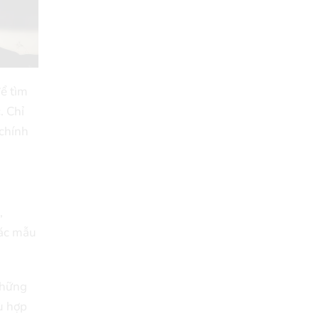
để tìm
. Chỉ
 chính
,
các mẫu
những
ù hợp