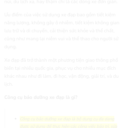
núi, du lịch xa, hay thậm chí là các dòng xe đơn giản.
Ưu điểm của việc sử dụng xe đạp bao gồm tiết kiệm
năng lượng, không gây ô nhiễm, tiết kiệm không gian
lưu trữ và di chuyển, cải thiện sức khỏe và thể chất,
cũng như mang lại niềm vui và thể thao cho người sử
dụng.
Xe đạp đã trở thành một phương tiện giao thông phổ
biến tại nhiều quốc gia, phục vụ cho nhiều mục đích
khác nhau như đi làm, đi học, vận động, giải trí, và du
lịch.
Công cụ bảo dưỡng xe đạp là gì?
Công cụ bảo dưỡng xe đạp là bộ dụng cụ đa dạng
được sử dụng để thực hiện các công việc bảo trì, sửa