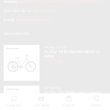
Hotline
:
02438237777
–
0967287777
–
0389988777
Giao dịch đại lý:
0974867486
Email:
Sales@nghiahai.vn
SẢN PHẨM MỚI
Xe Đạp Trẻ Em
Xe Đạp Trẻ Em Địa Hình NEMO 22
Inches
4,990,000
₫
Xe Đạp Gấp
Xe Đạp Gấp Nishiki Junior 14 Inches
6,490,000
₫
Trang chủ
Cửa hàng
Chia sẻ
Hotline