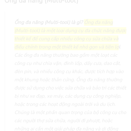
Ống đa năng (Multi-tool)
Ống đa năng (Multi-tool) là gì?
Ống đa năng
(Multi-tool) là một loại dụng cụ đa chức năng được
thiết kế để cung cấp nhiều công cụ sửa chữa và
điều chỉnh trong một thiết kế nhỏ gọn và tiện lợ
i
.
Các ống đa năng thường bao gồm một loạt các
công cụ như chìa vặn, đinh lốp, dây cưa, dao cắt,
đèn pin, và nhiều công cụ khác, được tích hợp vào
một khung hoặc thân cứng. Ống đa năng thường
được sử dụng cho việc sửa chữa và bảo trì các thiết
bị như xe đạp, xe máy, các dụng cụ công nghiệp,
hoặc trong các hoạt động ngoài trời và du lịch.
Chúng là một phần quan trọng của bộ công cụ cho
các người thợ sửa chữa, người đi phượt, hoặc
những ai cần một giải pháp đa năng và di động