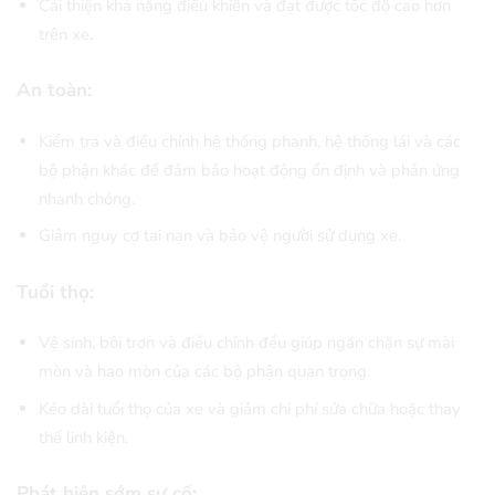
Cải thiện khả năng điều khiển và đạt được tốc độ cao hơn
trên xe.
An toàn:
Kiểm tra và điều chỉnh hệ thống phanh, hệ thống lái và các
bộ phận khác để đảm bảo hoạt động ổn định và phản ứng
nhanh chóng.
Giảm nguy cơ tai nạn và bảo vệ người sử dụng xe.
Tuổi thọ:
Vệ sinh, bôi trơn và điều chỉnh đều giúp ngăn chặn sự mài
mòn và hao mòn của các bộ phận quan trọng.
Kéo dài tuổi thọ của xe và giảm chi phí sửa chữa hoặc thay
thế linh kiện.
Phát hiện sớm sự cố: