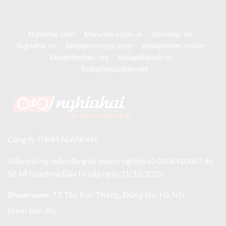
Nghiahai.com
–
Maruishi-cycle.vn
–
Somings.vn
–
Nghiahai.vn
–
Xedapsomings.com
–
Xedaptreem.online
–
Xedapthethao.org
–
Xedapdiahinh.vn
–
Xedaptrolucdien.net
Công ty TNHH ALASKAN.
Giấy chứng nhận đăng ký doanh nghiệp số 0106410687 do
Sở kế hoạch và Đầu tư cấp ngày 31/12/2013.
Showroom:
77 Tôn Đức Thắng, Đống Đa, Hà Nội.
(Xem bản đồ)