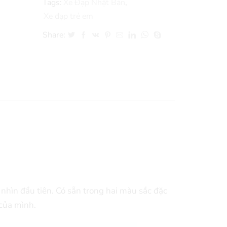
Tags:
Xe Đạp Nhật Bản
,
Xe đạp trẻ em
Share:
nhìn đầu tiên. Có sẵn trong hai màu sắc đặc
 của mình.