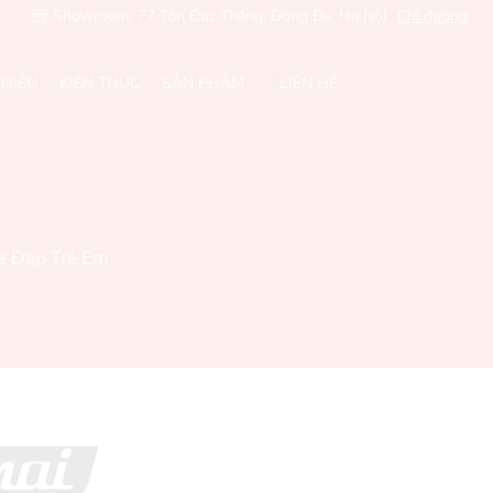
Showroom: 77 Tôn Đức Thắng, Đống Đa, Hà Nội
Chỉ đường
THIỆU
KIẾN THỨC
SẢN PHẨM
LIÊN HỆ
e Đạp Trẻ Em