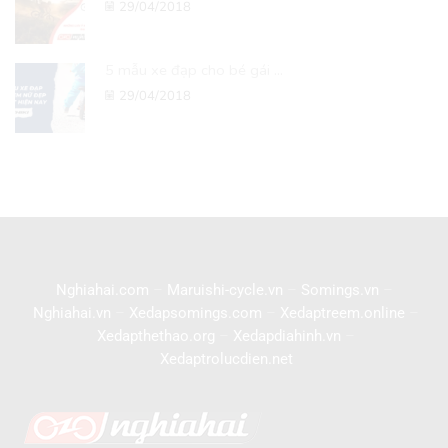
29/04/2018
5 mẫu xe đạp cho bé gái ...
29/04/2018
Nghiahai.com
–
Maruishi-cycle.vn
–
Somings.vn
–
Nghiahai.vn
–
Xedapsomings.com
–
Xedaptreem.online
–
Xedapthethao.org
–
Xedapdiahinh.vn
–
Xedaptrolucdien.net