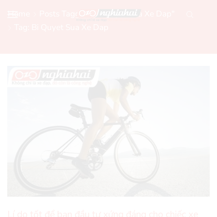
Home
Posts Tagged "bi Quyet Sua Xe Dap"
Tag: Bi Quyet Sua Xe Dap
Lí do tốt để bạn đầu tư xứng đáng cho chiếc xe