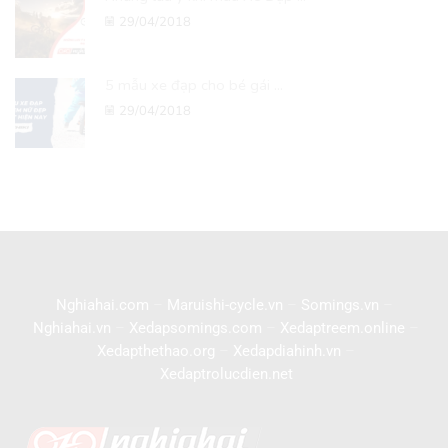
29/04/2018
5 mẫu xe đạp cho bé gái ...
29/04/2018
Nghiahai.com
–
Maruishi-cycle.vn
–
Somings.vn
–
Nghiahai.vn
–
Xedapsomings.com
–
Xedaptreem.online
–
Xedapthethao.org
–
Xedapdiahinh.vn
–
Xedaptrolucdien.net