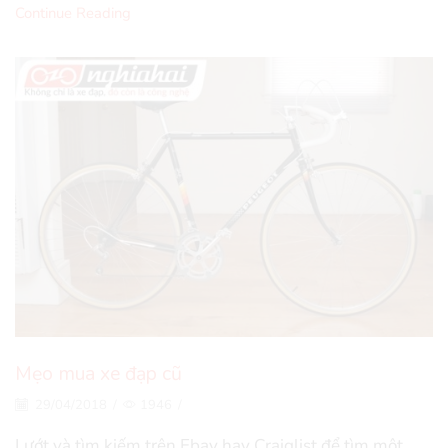
Continue Reading
Mẹo mua xe đạp cũ
29/04/2018
/
1946
/
Lướt và tìm kiếm trên Ebay hay Craiglist để tìm một