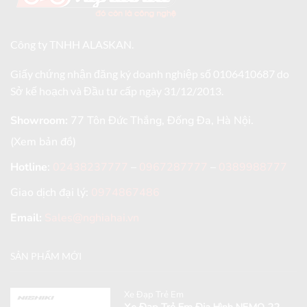
Công ty TNHH ALASKAN.
Giấy chứng nhận đăng ký doanh nghiệp số 0106410687 do
Sở kế hoạch và Đầu tư cấp ngày 31/12/2013.
Showroom:
77 Tôn Đức Thắng, Đống Đa, Hà Nội.
(Xem bản đồ)
Hotline
:
02438237777
–
0967287777
–
0389988777
Giao dịch đại lý:
0974867486
Email:
Sales@nghiahai.vn
SẢN PHẨM MỚI
Xe Đạp Trẻ Em
Xe Đạp Trẻ Em Địa Hình NEMO 22