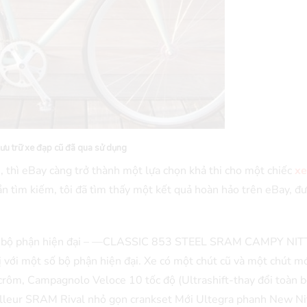
lưu trữ xe đạp cũ đã qua sử dụng
n, thì eBay càng trở thành một lựa chọn khả thi cho một chiếc
xe
ần tìm kiếm, tôi đã tìm thấy một kết quả hoàn hảo trên eBay, đ
ác bộ phận hiện đại – —CLASSIC 853 STEEL SRAM CAMPY NIT
với một số bộ phận hiện đại. Xe có một chút cũ và một chút mớ
ôm, Campagnolo Veloce 10 tốc độ (Ultrashift-thay đổi toàn 
illeur SRAM Rival nhỏ gọn crankset Mới Ultegra phanh New Ni