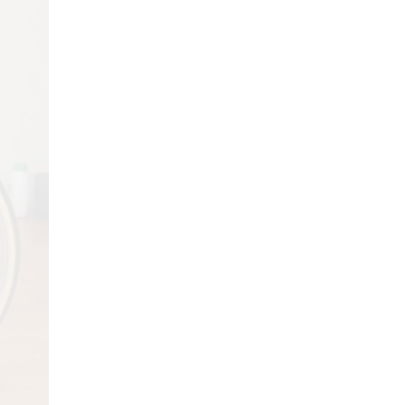
29/04/2018
Review Đập Hộp Xe
Đạp Trẻ Em ...
29/04/2018
Bách Khoa Toàn Thư
Toàn Tập (Cập ...
29/04/2018
Những lưu ý khi mua Xe
Đạp ...
29/04/2018
5 mẫu xe đạp cho bé
gái ...
29/04/2018