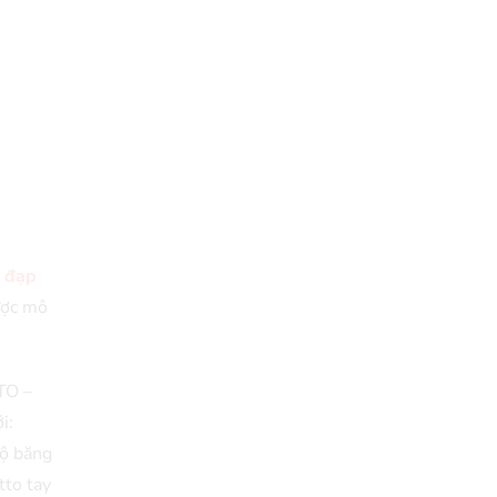
 đạp
ược mô
TO –
i:
bộ băng
tto tay