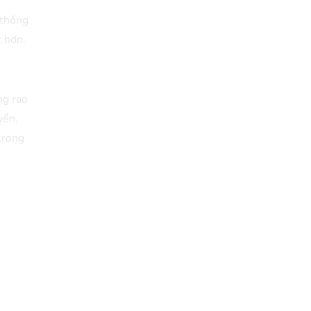
 thống
t hơn.
ng rao
yển.
trong