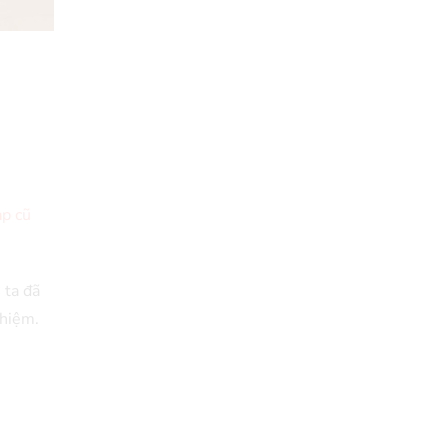
p cũ
 ta đã
nhiệm.