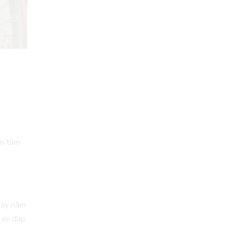
an tâm
 này nằm
 xe đạp