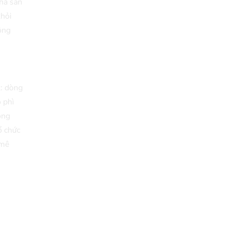
nhà sản
khỏi
ông
t: dòng
 phì
ông
ổ chức
 mê