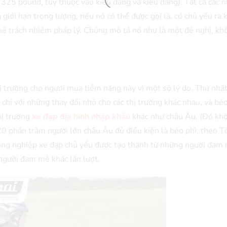
 325 pound, tùy thuộc vào kiểu dáng và kiểu dáng). Tất cả các 
giới hạn trọng lượng, nếu nó có thể được gọi là, có chủ yếu ra 
hế trách nhiệm pháp lý. Chúng mô tả nó như là một đề nghị, kh
ị trường cho người mua tiềm năng này vì một số lý do. Thứ nhấ
chỉ với những thay đổi nhỏ cho các thị trường khác nhau, và béo
hị trường
xe đạp địa hình nhập khẩu
khác như châu Âu. (Đó kh
20 phần trăm người lớn châu Âu đủ điều kiện là béo phì, theo T
h công nghiệp xe đạp chủ yếu được tạo thành từ những người đam
 người đam mê khác lần lượt.