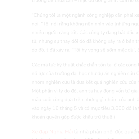
trường để thừa cân – mặc dù dòng Shift của nó 
“Chúng tôi là một ngành công nghiệp cần phải xe
nói. “Tôi nói rằng không nên nhìn vào [những ngư
nhiều người càng tốt. Các công ty đang bắt đầu x
tử, nhưng sự thay đổi đó đã không xảy ra ở bên tr
do đó. t đã xảy ra. “Tôi hy vọng sẽ sớm mặc dù”, 
Các mã lực kỹ thuật chắc chắn tồn tại ở các công 
nỗ lực của trường đại học như dự án nghiên cứu C
nhóm nghiên cứu là đưa kết quả nghiên cứu của 
Một phần vì lý do đó, anh ta huy động vốn từ gia
mẫu cuối cùng dựa trên những gì nhóm của anh ấ
vào ngày 16 tháng 5 và có mục tiêu 3.000 đô la t
khoản quyên góp được khấu trừ thuế.)
Xe đạp Nghĩa Hải
là nhà phân phối độc quyền 