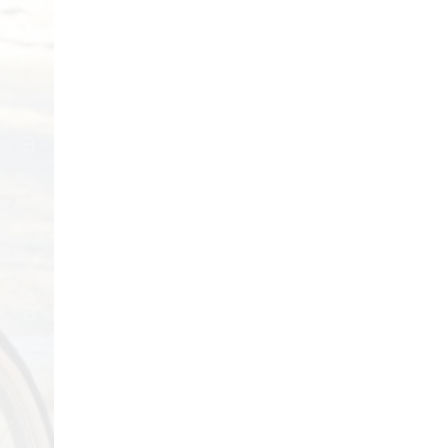
29/04/2018
Review Đập Hộp Xe
Đạp Trẻ Em ...
29/04/2018
Bách Khoa Toàn Thư
Toàn Tập (Cập ...
29/04/2018
Những lưu ý khi mua Xe
Đạp ...
29/04/2018
5 mẫu xe đạp cho bé
gái ...
29/04/2018