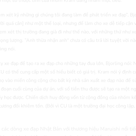
có một số thuộc tính của nhóm Kram đang nhắm mục tiêu.
m xét kỹ những gì chúng tôi đang làm để phát triển xe đạp”, Bj
ời quá cân] như một thể loại, nhưng để làm cho xe dễ tiếp cận 
em xét thị trường đang già đi như thế nào, với những thứ như x
ọng lượng. ”Anh thừa nhận anh“ chưa có câu trả lời tuyệt vời nào
ông nói.
ty xe đạp để tạo ra xe đạp cho những tay đua lớn, Bjorling nói:
U có thể cung cấp một số hiểu biết có giá trị. Kram nói ý định c
họ vào miền công cộng cho bất kỳ nhà sản xuất xe đạp nào để s
i đoạn cuối cùng của dự án, với số tiền thu được sẽ tạo ra một 
y học được. Chiến dịch huy động vốn từ cộng đồng của nhóm kế
ương đối khiêm tốn. (Bởi vì CU là một trường đại học công lập,
các dòng xe đạp Nhật Bản với thương hiệu Maruishi nổi tiế