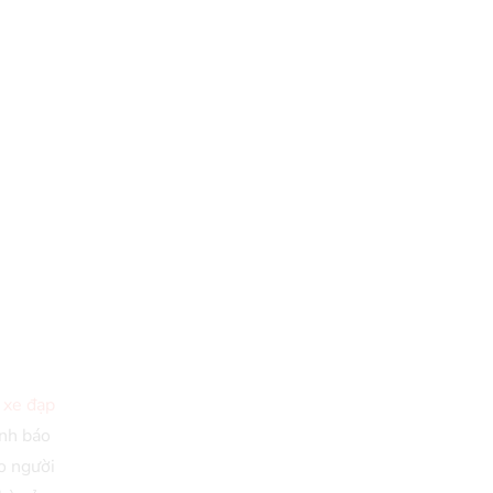
o
xe đạp
ảnh báo
o người