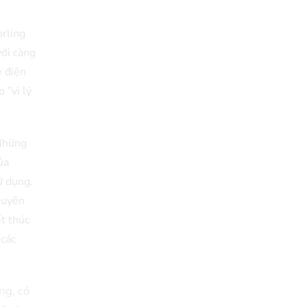
orling
với càng
e điện
 ”vì lý
 Những
ủa
ử dụng.
nguyên
t thúc
 các
ng, có