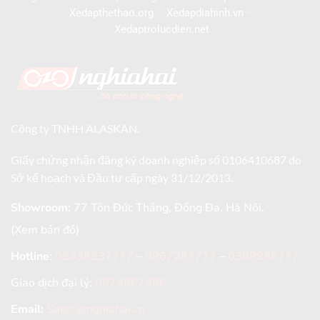
Xedapthethao.org
–
Xedapdiahinh.vn
–
Xedaptrolucdien.net
Công ty TNHH ALASKAN.
Giấy chứng nhận đăng ký doanh nghiệp số 0106410687 do
Sở kế hoạch và Đầu tư cấp ngày 31/12/2013.
Showroom:
77 Tôn Đức Thắng, Đống Đa, Hà Nội.
(Xem bản đồ)
Hotline
:
02438237777
–
0967287777
–
0389988777
Giao dịch đại lý:
0974867486
Email:
Sales@nghiahai.vn