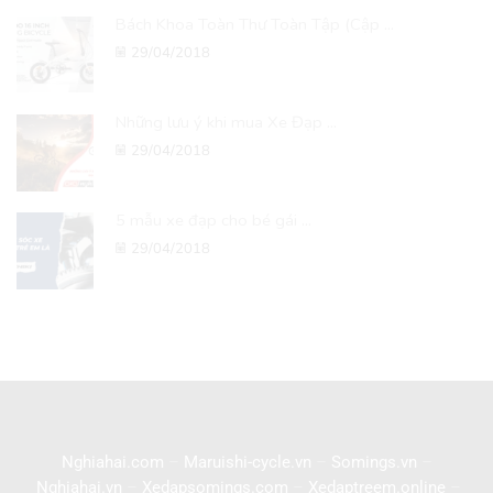
Bách Khoa Toàn Thư Toàn Tập (Cập ...
29/04/2018
Những lưu ý khi mua Xe Đạp ...
29/04/2018
5 mẫu xe đạp cho bé gái ...
29/04/2018
Nghiahai.com
–
Maruishi-cycle.vn
–
Somings.vn
–
Nghiahai.vn
–
Xedapsomings.com
–
Xedaptreem.online
–