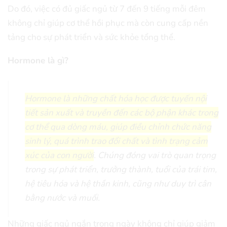
Do đó, việc có đủ giấc ngủ từ 7 đến 9 tiếng mỗi đêm
không chỉ giúp cơ thể hồi phục mà còn cung cấp nền
tảng cho sự phát triển và sức khỏe tổng thể.
Hormone là gì?
Hormone là những chất hóa học được tuyến nội
tiết sản xuất và truyền đến các bộ phận khác trong
cơ thể qua dòng máu, giúp điều chỉnh chức năng
sinh lý, quá trình trao đổi chất và tình trạng cảm
xúc của con người
. Chúng đóng vai trò quan trọng
trong sự phát triển, trưởng thành, tuổi của trái tim,
hệ tiêu hóa và hệ thần kinh, cũng như duy trì cân
bằng nước và muối.
Những giấc ngủ ngắn trong ngày không chỉ giúp giảm