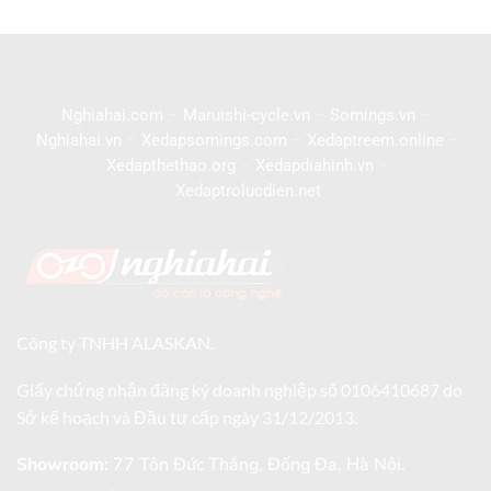
Nghiahai.com
–
Maruishi-cycle.vn
–
Somings.vn
–
Nghiahai.vn
–
Xedapsomings.com
–
Xedaptreem.online
–
Xedapthethao.org
–
Xedapdiahinh.vn
–
Xedaptrolucdien.net
Công ty TNHH ALASKAN.
Giấy chứng nhận đăng ký doanh nghiệp số 0106410687 do
Sở kế hoạch và Đầu tư cấp ngày 31/12/2013.
Showroom:
77 Tôn Đức Thắng, Đống Đa, Hà Nội.