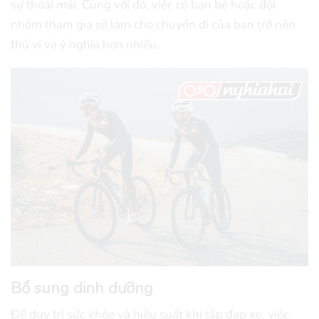
sự thoải mái. Cùng với đó, việc có bạn bè hoặc đội
nhóm tham gia sẽ làm cho chuyến đi của bạn trở nên
thú vị và ý nghĩa hơn nhiều.
Bổ sung dinh dưỡng
Để duy trì sức khỏe và hiệu suất khi tập đạp xe, việc