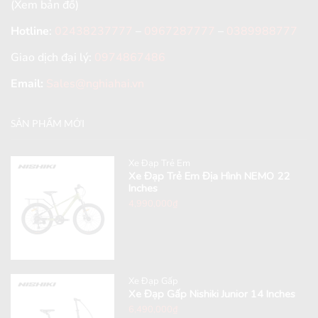
(Xem bản đồ)
Hotline
:
02438237777
–
0967287777
–
0389988777
Giao dịch đại lý:
0974867486
Email:
Sales@nghiahai.vn
SẢN PHẨM MỚI
Xe Đạp Trẻ Em
Xe Đạp Trẻ Em Địa Hình NEMO 22
Inches
4,990,000
₫
Xe Đạp Gấp
Xe Đạp Gấp Nishiki Junior 14 Inches
6,490,000
₫