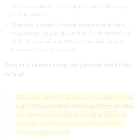
109% sẽ ra chiều dài từ trên cùng của yên xe tới bàn đạp,
phù hợp với bạn.
Công thức Lemond
: Giữ nguyên kết quả đo chiều dài từ
mông đến gót chân lúc nãy, tuy nhiên lần này bạn nhân với
88,3%, kết quả cuối cùng là khoảng cách tâm trục giữa
khung xe đến mặt yên phù hợp.
Công thức Lemond trong việc giảm mệt mỏi khi đạp
xe là gì?
Công thức “Lemond” là một phương pháp được đề
xuất bởi Greg LeMond, một trong những vận động
viên đạp xe chuyên nghiệp nổi tiếng. Công thức
này giúp người đạp giảm mệt mỏi và tiết kiệm
năng lượng khi đạp xe.