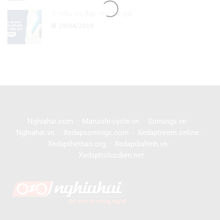
5 mẫu xe đạp cho bé gái ...
29/04/2018
Nghiahai.com
–
Maruishi-cycle.vn
–
Somings.vn
–
Nghiahai.vn
–
Xedapsomings.com
–
Xedaptreem.online
–
Xedapthethao.org
–
Xedapdiahinh.vn
–
Xedaptrolucdien.net