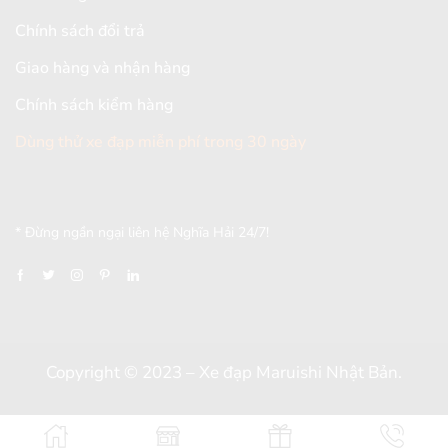
Chính sách đổi trả
Giao hàng và nhận hàng
Chính sách kiểm hàng
Dùng thử xe đạp miễn phí trong 30 ngày
[mc4wp_form id="2579"]
* Đừng ngần ngại liên hệ Nghĩa Hải 24/7!
Copyright © 2023 – Xe đạp Maruishi Nhật Bản.
Thiết kế và đồng hành bởi
Dungcaxinh.com
&