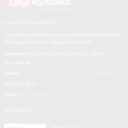
Công ty TNHH ALASKAN.
Giấy chứng nhận đăng ký doanh nghiệp số 0106410687 do
Sở kế hoạch và Đầu tư cấp ngày 31/12/2013.
Showroom:
77 Tôn Đức Thắng, Đống Đa, Hà Nội.
(Xem bản đồ)
Hotline
:
02438237777
–
0967287777
–
0389988777
Giao dịch đại lý:
0974867486
Email:
Sales@nghiahai.vn
SẢN PHẨM MỚI
Xe Đạp Trẻ Em