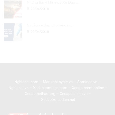
Những lưu ý khi mua Xe Đạp ...
29/04/2018
5 mẫu xe đạp cho bé gái ...
29/04/2018
Nghiahai.com
–
Maruishi-cycle.vn
–
Somings.vn
–
Nghiahai.vn
–
Xedapsomings.com
–
Xedaptreem.online
–
Xedapthethao.org
–
Xedapdiahinh.vn
–
Xedaptrolucdien.net