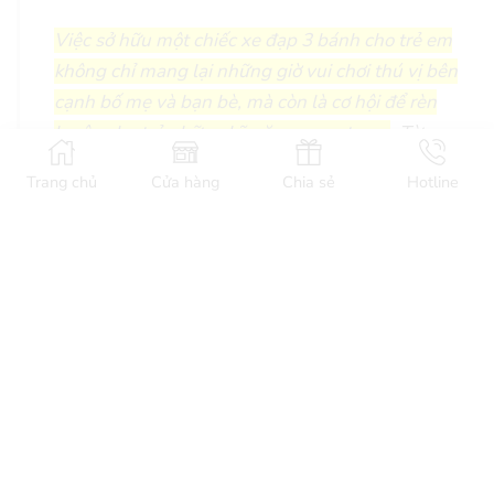
Việc sở hữu một chiếc xe đạp 3 bánh cho trẻ em
không chỉ mang lại những giờ vui chơi thú vị bên
cạnh bố mẹ và bạn bè, mà còn là cơ hội để rèn
luyện cho trẻ những kỹ năng quan trọng
. Từ
những bước đầu tiên chập chững đi xe đến việc
Trang chủ
Cửa hàng
Chia sẻ
Hotline
vượt qua các chướng ngại vật, mỗi chặng đường
trở thành một bài học quý giá về sự kiên nhẫn và
quyết tâm đối với bé. Hơn nữa, việc thường xuyên
đạp xe không chỉ giúp trẻ tăng cường sức khỏe và
sự dẻo dai mà còn phát triển toàn diện về thể chất.