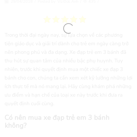
29/04/2018
/
Posted by
Vũ Đức Anh
/
435
/
Trong thời đại ngày nay, sự lựa chọn về các phương
tiện giáo dục và giải trí dành cho trẻ em ngày càng trở
nên phong phú và đa dạng. Xe đạp trẻ em 3 bánh đã
thu hút sự quan tâm của nhiều bậc phụ huynh. Tuy
nhiên, trước khi quyết định mua một chiếc xe đạp 3
bánh cho con, chúng ta cần xem xét kỹ lưỡng những lợi
ích thực tế mà nó mang lại. Hãy cùng khám phá những
ưu điểm và hạn chế của loại xe này trước khi đưa ra
quyết định cuối cùng.
Có nên mua xe đạp trẻ em 3 bánh
không?