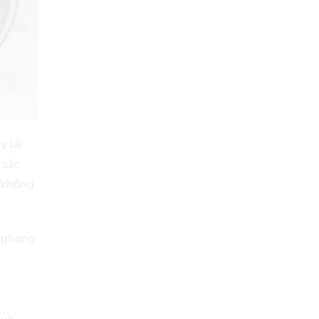
 lái
 sắc
y không
à phong