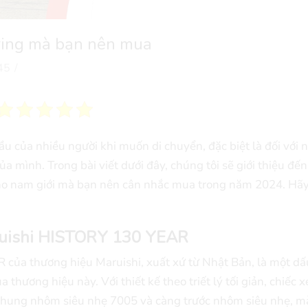
ring mà bạn nên mua
45
/
ầu của nhiều người khi muốn di chuyển, đặc biệt là đối với
 mình. Trong bài viết dưới đây, chúng tôi sẽ giới thiệu đến
ho nam giới mà bạn nên cân nhắc mua trong năm 2024. Hã
ruishi HISTORY 130 YEAR
 của thương hiệu Maruishi, xuất xứ từ Nhật Bản, là một d
hương hiệu này. Với thiết kế theo triết lý tối giản, chiếc x
 khung nhôm siêu nhẹ 7005 và càng trước nhôm siêu nhẹ, m