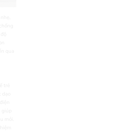
 nhẹ,
 chống
 độ
òn
ển qua
ế trẻ
c dạo
điện
, giúp
au mỏi.
ghiệm