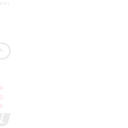
29/04/2018
Review Đập Hộp Xe
Đạp Trẻ Em ...
29/04/2018
Bách Khoa Toàn Thư
Toàn Tập (Cập ...
29/04/2018
Những lưu ý khi mua Xe
Đạp ...
29/04/2018
5 mẫu xe đạp cho bé
gái ...
29/04/2018