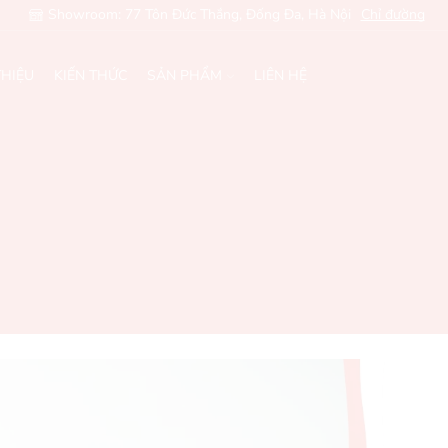
Showroom: 77 Tôn Đức Thắng, Đống Đa, Hà Nội
Chỉ đường
THIỆU
KIẾN THỨC
SẢN PHẨM
LIÊN HỆ