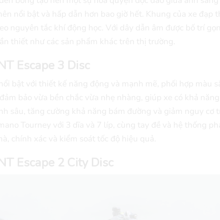
 đen bóng tạo nên một sự hòa quyện độc đáo giữa ánh sáng
 nên nổi bật và hấp dẫn hơn bao giờ hết. Khung của xe đạp t
heo nguyên tắc khí động học. Với dây dẫn âm được bố trí gọ
ần thiết như các sản phẩm khác trên thị trường.
NT Escape 3 Disc
ổi bật với thiết kế năng động và mạnh mẽ, phối hợp màu s
 đảm bảo vừa bền chắc vừa nhẹ nhàng, giúp xe có khả năng
 rãnh sâu, tăng cường khả năng bám đường và giảm nguy cơ t
mano Tourney với 3 dĩa và 7 líp, cùng tay đề và hệ thống ph
, chính xác và kiểm soát tốc độ hiệu quả.
T Escape 2 City Disc