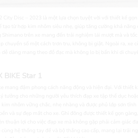
City Disc – 2023 là một lựa chọn tuyệt vời với thiết kế gọn
 tạo từ hợp kim nhôm siêu nhẹ, giúp tăng cường khả năng
g Shimano trên xe mang đến trải nghiệm lái mượt mà và tốc
 chuyển số một cách trơn tru, không bị giật. Ngoài ra, xe c
n dễ dàng mang theo đồ đạc mà không lo bị bẩn khi di chuy
 BIKE Star 1
e mang đậm phong cách năng động và hiện đại. Với thiết k
 lý tưởng cho những người yêu thích đạp xe tập thể dục hoặ
 kim nhôm vững chắc, nhẹ nhàng và được phủ lớp sơn tĩnh 
bền và sự đẹp mắt cho xe. Ghi đông được thiết kế gọn gàng
kiện thuận lợi cho việc đạp xe mà không gặp phải cảm giác đ
cùng hệ thống tay đề và bộ thắng cao cấp, mang lại trải n