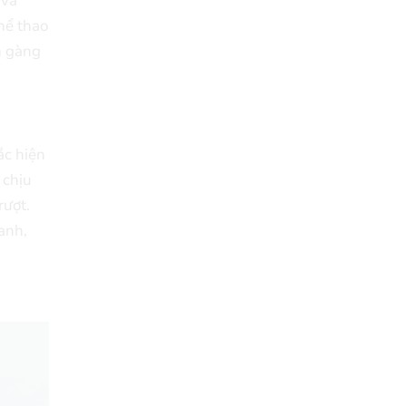
 và
hể thao
n gàng
ắc hiện
 chịu
rượt.
anh,