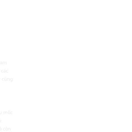
 nam
 các
y cùng
ấu mốc
e
à còn