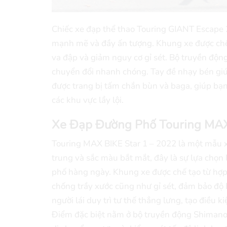
Chiếc xe đạp thể thao Touring GIANT Escape 2 
mạnh mẽ và đầy ấn tượng. Khung xe được chế
va đập và giảm nguy cơ gỉ sét. Bộ truyền độn
chuyển đổi nhanh chóng. Tay đề nhạy bén giúp
được trang bị tấm chắn bùn và baga, giúp bạ
các khu vực lầy lội.
Xe Đạp Đường Phố Touring MAX
Touring MAX BIKE Star 1 – 2022 là một mẫu x
trung và sắc màu bắt mắt, đây là sự lựa chọn
phố hàng ngày. Khung xe được chế tạo từ hợp
chống trầy xước cũng như gỉ sét, đảm bảo độ 
người lái duy trì tư thế thẳng lưng, tạo điều 
Điểm đặc biệt nằm ở bộ truyền động Shimano 