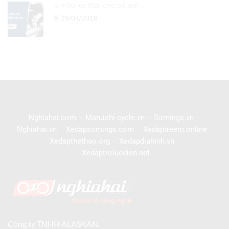
5 mẫu xe đạp cho bé gái ...
29/04/2018
Nghiahai.com
–
Maruishi-cycle.vn
–
Somings.vn
–
Nghiahai.vn
–
Xedapsomings.com
–
Xedaptreem.online
–
Xedapthethao.org
–
Xedapdiahinh.vn
–
Xedaptrolucdien.net
Công ty TNHH ALASKAN.