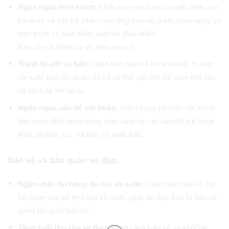
Ngăn ngừa trơn trượt:
Chắn bùn cản bùn và nước dính vào
bánh xe và các bộ phận cảm ứng của xe, giảm thiểu nguy cơ
trơn trượt và mất kiểm soát khi điều khiển.
Bảo vệ sức khỏe và vệ sinh cho trẻ:
Tránh bị ướt và bẩn:
Chắn bùn bảo vệ trẻ khỏi việc bị bùn
và nước bắn lên quần áo và cơ thể, giữ cho trẻ luôn khô ráo
và sạch sẽ khi lái xe.
Ngăn ngừa vấn đề sức khỏe:
Giảm nguy cơ mắc các bệnh
liên quan đến viêm họng, cảm lạnh và các vấn đề sức khỏe
khác do tiếp xúc với bùn và nước bẩn.
Bảo vệ và bảo quản xe đạp:
Ngăn chặn hư hỏng do bụi và nước:
Chắn bùn bảo vệ các
bộ phận của xe khỏi bụi và nước, giúp xe đạp bền bỉ hơn và
giảm tần suất bảo trì.
Tăng tuổi thọ của xe đạp:
Bằng cách bảo vệ xe khỏi tác