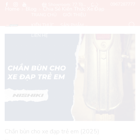
Hotline: 0967287777
Showroom: 77 Tôn Đức Thắng, Đống Đa, Hà Nội
Chỉ đường
Email: Sales@ngh
Home
Blog
Chia Sẻ Kiến Thức Xe Đạp
TRANG CHỦ
GIỚI THIỆU
KIẾN THỨC
SẢN PHẨM
LIÊN HỆ
Chắn bùn cho xe đạp trẻ em (2025)