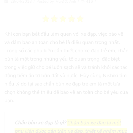
29/04/2018
/
Posted by
Vũ Đức Anh
/
416
/
Khi con bạn bắt đầu làm quen với xe đạp, việc bảo vệ
và đảm bảo an toàn cho bé là điều quan trọng nhất.
Trong số các phụ kiện cần thiết cho xe đạp trẻ em, chắn
bùn là một trong những yếu tố quan trọng, đặc biệt
trong việc giữ cho bé luôn sạch sẽ và tránh khỏi các tác
động tiềm ẩn từ bùn đất và nước. Hãy cùng Nishiki tìm
hiểu lý do tại sao chắn bùn xe đạp trẻ em là một lựa
chọn không thể thiếu để bảo vệ an toàn cho bé yêu của
bạn.
Chắn bùn xe đạp là gì?
Chắn bùn xe đạp là một
phụ kiện được gắn trên xe đạp, thiết kế nhằm mục