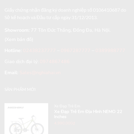
Giấy chứng nhận đăng ký doanh nghiệp số 0106410687 do
Sở kế hoạch và Đầu tư cấp ngày 31/12/2013.
Showroom:
77 Tôn Đức Thắng, Đống Đa, Hà Nội.
(Xem bản đồ)
Hotline
:
02438237777
–
0967287777
–
0389988777
Giao dịch đại lý:
0974867486
Email:
Sales@nghiahai.vn
SẢN PHẨM MỚI
Xe Đạp Trẻ Em
Xe Đạp Trẻ Em Địa Hình NEMO 22
Inches
4,990,000
₫