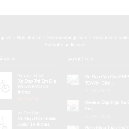
gs.vn
–
Nghiahai.vn
–
Xedapsomings.com
–
Xedaptreem.onlin
Xedaptrolucdien.net
HẨM MỚI
BÀI VIẾT MỚI
Xe Đạp Trẻ Em
Xe Đạp Cào Cào FRE
Xe Đạp Trẻ Em Địa
TOWN: Cẩm ...
Hình NEMO 22
29/04/2018
Inches
4,990,000
₫
Review Đập Hộp Xe Đ
Em ...
Xe Đạp Gấp
29/04/2018
Xe Đạp Gấp Nishiki
Junior 14 Inches
Bách Khoa Toàn Thư 