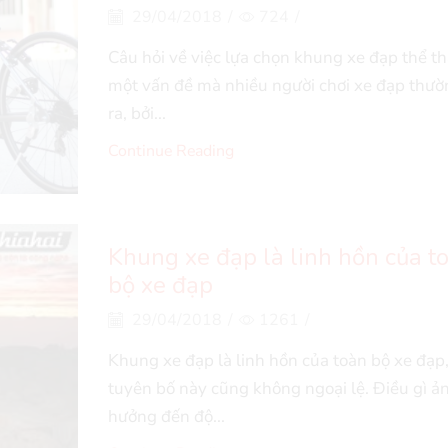
29/04/2018
/
724
/
Câu hỏi về việc lựa chọn khung xe đạp thể th
một vấn đề mà nhiều người chơi xe đạp thườ
ra, bởi...
Continue Reading
Khung xe đạp là linh hồn của t
bộ xe đạp
29/04/2018
/
1261
/
Khung xe đạp là linh hồn của toàn bộ xe đạp,
tuyên bố này cũng không ngoại lệ. Điều gì ả
hưởng đến độ...