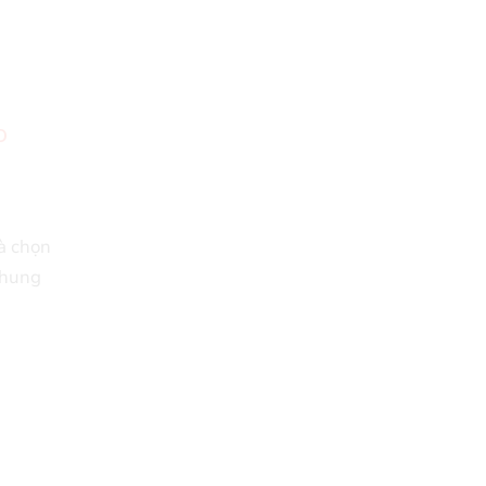
o
à chọn
khung