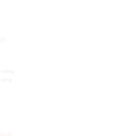
nh
phương
y càng
bánh