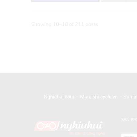
Showing 10–18 of 211 posts
Nghiahai.com
–
Maruishi-cycle.vn
–
Somin
SẢN P