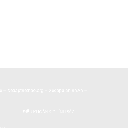
e
–
Xedapthethao.org
–
Xedapdiahinh.vn
–
ĐIỀU KHOẢN & CHÍNH SÁCH