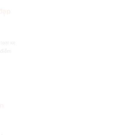
 đạp
loại xe
 điểm
ọn