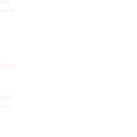
hông
 mà còn
 đang
chiếc
g cao