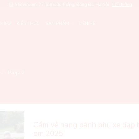
Showroom: 77 Tôn Đức Thắng, Đống Đa, Hà Nội
Chỉ đường
THIỆU
KIẾN THỨC
SẢN PHẨM
LIÊN HỆ
Page 2
Cẩm về nang bánh phụ xe đạp t
em 2025