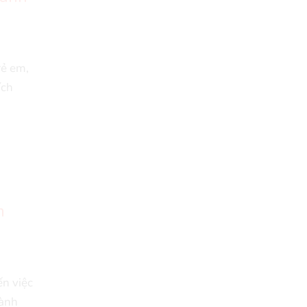
rẻ em,
ích
m
ến việc
lành