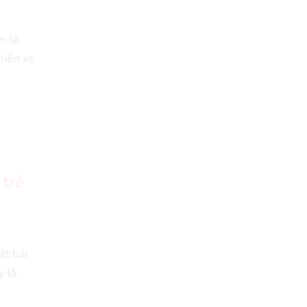
29/04/2018
m là
Review Đập Hộp Xe
hiển xe
Đạp Trẻ Em ...
29/04/2018
Bách Khoa Toàn Thư
Toàn Tập (Cập ...
29/04/2018
Những lưu ý khi mua Xe
 trẻ
Đạp ...
29/04/2018
5 mẫu xe đạp cho bé
ật bãi
gái ...
y là
29/04/2018