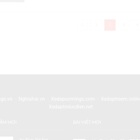
1
2
3
4
gs.vn
–
Nghiahai.vn
–
Xedapsomings.com
–
Xedaptreem.onlin
Xedaptrolucdien.net
HẨM MỚI
BÀI VIẾT MỚI
Xe Đạp Trẻ Em