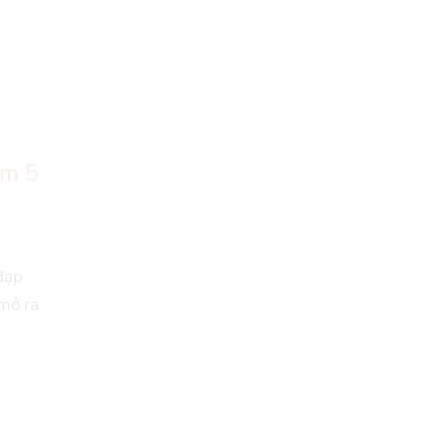
em 5
 đạp
mở ra