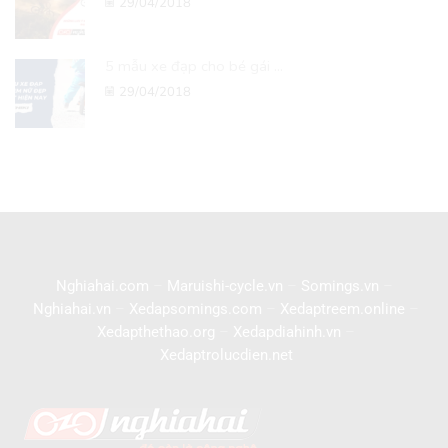
29/04/2018
5 mẫu xe đạp cho bé gái ...
29/04/2018
Nghiahai.com
–
Maruishi-cycle.vn
–
Somings.vn
–
Nghiahai.vn
–
Xedapsomings.com
–
Xedaptreem.online
–
Xedapthethao.org
–
Xedapdiahinh.vn
–
Xedaptrolucdien.net