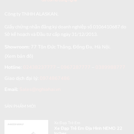
Công ty TNHH ALASKAN.
Giấy chứng nhận đăng ký doanh nghiệp số 0106410687 do
Sở kế hoạch và Đầu tư cấp ngày 31/12/2013.
Showroom:
77 Tôn Đức Thắng, Đống Đa, Hà Nội.
(Xem bản đồ)
Hotline
:
02438237777
–
0967287777
–
0389988777
Giao dịch đại lý:
0974867486
Email:
Sales@nghiahai.vn
SẢN PHẨM MỚI
Xe Đạp Trẻ Em
Xe Đạp Trẻ Em Địa Hình NEMO 22
Inches