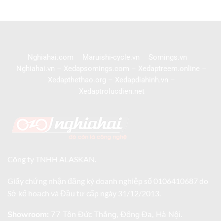
Nghiahai.com
–
Maruishi-cycle.vn
–
Somings.vn
–
Nghiahai.vn
–
Xedapsomings.com
–
Xedaptreem.online
–
Xedapthethao.org
–
Xedapdiahinh.vn
–
Xedaptrolucdien.net
Công ty TNHH ALASKAN.
Giấy chứng nhận đăng ký doanh nghiệp số 0106410687 do
Sở kế hoạch và Đầu tư cấp ngày 31/12/2013.
Showroom:
77 Tôn Đức Thắng, Đống Đa, Hà Nội.