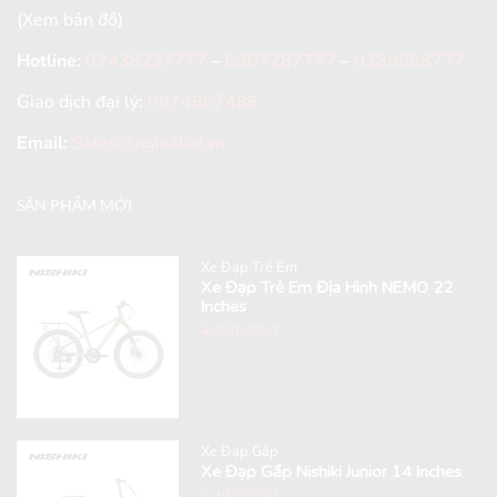
(Xem bản đồ)
Hotline
:
02438237777
–
0967287777
–
0389988777
Giao dịch đại lý:
0974867486
Email:
Sales@nghiahai.vn
SẢN PHẨM MỚI
Xe Đạp Trẻ Em
Xe Đạp Trẻ Em Địa Hình NEMO 22
Inches
4,990,000
₫
Xe Đạp Gấp
Xe Đạp Gấp Nishiki Junior 14 Inches
6,490,000
₫