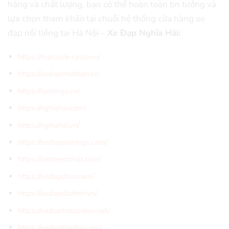
hãng và chất lượng, bạn có thể hoàn toàn tin tưởng và
lựa chọn tham khảo tại chuỗi hệ thống cửa hàng xe
đạp nổi tiếng tại Hà Nội –
Xe Đạp Nghĩa Hải:
https://maruishi-cycle.vn/
https://xedapnhatban.vn
https://somings.vn/
https://nghiahai.com/
https://nghiahai.vn/
https://xedapsomings.com/
https://xetreemnhat.com/
https://xedapdien.com/
https://xedapdiahinh.vn/
https://xedaptrolucdien.net/
https://xedapthethao.org/