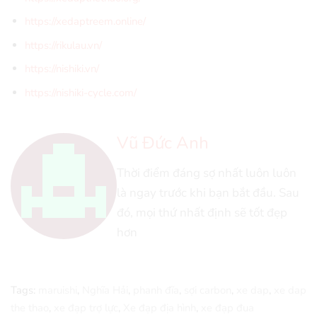
https://xedaptreem.online/
https://rikulau.vn/
https://nishiki.vn/
https://nishiki-cycle.com/
Vũ Đức Anh
Thời điểm đáng sợ nhất luôn luôn
là ngay trước khi bạn bắt đầu. Sau
đó, mọi thứ nhất định sẽ tốt đẹp
hơn
Tags:
maruishi
,
Nghĩa Hải
,
phanh đĩa
,
sợi carbon
,
xe dap
,
xe dap
the thao
,
xe đạp trợ lực
,
Xe đạp địa hình
,
xe đạp đua