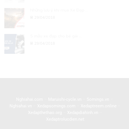
Những lưu ý khi mua Xe Đạp ...
29/04/2018
5 mẫu xe đạp cho bé gái ...
29/04/2018
Nghiahai.com
–
Maruishi-cycle.vn
–
Somings.vn
–
Nghiahai.vn
–
Xedapsomings.com
–
Xedaptreem.online
–
Xedapthethao.org
–
Xedapdiahinh.vn
–
Xedaptrolucdien.net