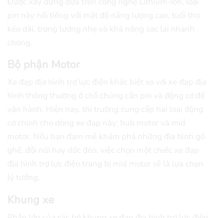
Được xây dựng dựa trên công nghệ Lithium-ion, loại
pin này nổi tiếng với mật độ năng lượng cao, tuổi thọ
kéo dài, trọng lượng nhẹ và khả năng sạc lại nhanh
chóng.
Bộ phận Motor
Xe đạp địa hình trợ lực điện khác biệt so với xe đạp địa
hình thông thường ở chỗ chúng cần pin và động cơ để
vận hành. Hiện nay, thị trường cung cấp hai loại động
cơ chính cho dòng xe đạp này: hub motor và mid
motor. Nếu bạn đam mê khám phá những địa hình gồ
ghề, đồi núi hay dốc đèo, việc chọn một chiếc xe đạp
địa hình trợ lực điện trang bị mid motor sẽ là lựa chọn
lý tưởng.
Khung xe
Phần lớn của các bộ khung xe đạp địa hình trợ lực điện