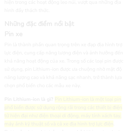
hiện trong các hoạt động leo núi, vượt qua những địa
hình đầy thách thức.
Những đặc điểm nổi bật
Pin xe
Pin là thành phần quan trọng trên xe đạp địa hình trợ
lực điện, cung cấp năng lượng điện và ảnh hưởng đến
khả năng hoạt động của xe. Trong số các loại pin được
sử dụng, pin Lithium-ion được ưa chuộng nhờ mật độ
năng lượng cao và khả năng sạc nhanh, trở thành lựa
chọn phổ biến cho các mẫu xe này.
Pin Lithium-ion là gì?
Pin Lithium-ion là một loại pin
phổ biến được sử dụng rộng rãi trong các thiết bị điện
tử hiện đại như điện thoại di động, máy tính xách tay,
máy ảnh kỹ thuật số và cả xe địa hình trợ lực điện
.