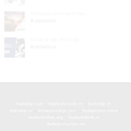
Những lưu ý khi mua Xe Đạp ...
29/04/2018
5 mẫu xe đạp cho bé gái ...
29/04/2018
Nghiahai.com
–
Maruishi-cycle.vn
–
Somings.vn
–
Nghiahai.vn
–
Xedapsomings.com
–
Xedaptreem.online
–
Xedapthethao.org
–
Xedapdiahinh.vn
–
Xedaptrolucdien.net