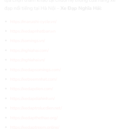
lựa chọn tham khảo tại chuỗi hệ thống cửa hàng xe
đạp nổi tiếng tại Hà Nội –
Xe Đạp Nghĩa Hải:
https://maruishi-cycle.vn/
https://xedapnhatban.vn
https://somings.vn/
https://nghiahai.com/
https://nghiahai.vn/
https://xedapsomings.com/
https://xetreemnhat.com/
https://xedapdien.com/
https://xedapdiahinh.vn/
https://xedaptrolucdien.net/
https://xedapthethao.org/
https://xedaptreem.online/