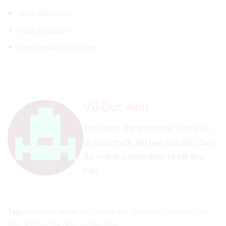
https://rikulau.vn/
https://nishiki.vn/
https://nishiki-cycle.com/
Vũ Đức Anh
Thời điểm đáng sợ nhất luôn luôn
là ngay trước khi bạn bắt đầu. Sau
đó, mọi thứ nhất định sẽ tốt đẹp
hơn
Tags:
maruishi
,
Nghĩa Hải
,
phanh đĩa
,
shimano
,
sợi carbon
,
xe
dap
,
Xe đạp địa hình
,
xe đạp đua