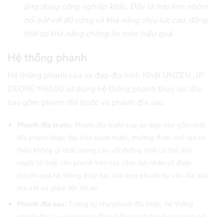
ứng dụng công nghiệp khác. Đây là hợp kim nhôm
nổi bật với độ cứng và khả năng chịu lực cao, đồng
thời có khả năng chống ăn mòn hiệu quả.
Hệ thống phanh
Hệ thống phanh của xe đạp địa hình Nhật UNZEN_JP
DEORE M6100 sử dụng hệ thống phanh thủy lực đĩa,
bao gồm phanh đĩa trước và phanh đĩa sau.
Phanh đĩa trước:
Phanh đĩa trước của xe đạp này gồm một
đĩa phanh được lắp trên bánh trước, thường được chế tạo từ
thép không gỉ chất lượng cao với đường kính cụ thể. Khi
người lái bóp cần phanh trên tay cầm, lực nhấn sẽ được
truyền qua hệ thống thủy lực, làm kẹp phanh ép vào đĩa, tạo
ma sát và giảm tốc độ xe.
Phanh đĩa sau:
Tương tự như phanh đĩa trước, hệ thống
phanh đĩa sau cũng hoạt động bằng cách truyền lực qua hệ