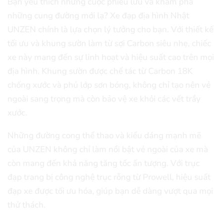
Bạn yêu thích những cuộc phiêu lưu và khám phá
những cung đường mới lạ? Xe đạp địa hình Nhật
UNZEN chính là lựa chọn lý tưởng cho bạn. Với thiết kế
tối ưu và khung sườn làm từ sợi Carbon siêu nhẹ, chiếc
xe này mang đến sự linh hoạt và hiệu suất cao trên mọi
địa hình. Khung sườn được chế tác từ Carbon 18K
chống xước và phủ lớp sơn bóng, không chỉ tạo nên vẻ
ngoài sang trọng mà còn bảo vệ xe khỏi các vết trầy
xước.
Những đường cong thể thao và kiểu dáng mạnh mẽ
của UNZEN không chỉ làm nổi bật vẻ ngoài của xe mà
còn mang đến khả năng tăng tốc ấn tượng. Với trục
đạp trang bị công nghệ trục rỗng từ Prowell, hiệu suất
đạp xe được tối ưu hóa, giúp bạn dễ dàng vượt qua mọi
thử thách.