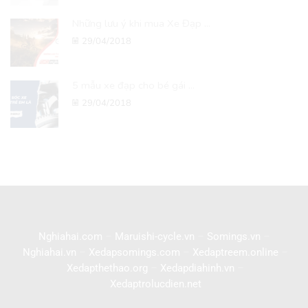
Những lưu ý khi mua Xe Đạp ...
29/04/2018
5 mẫu xe đạp cho bé gái ...
29/04/2018
Nghiahai.com
–
Maruishi-cycle.vn
–
Somings.vn
–
Nghiahai.vn
–
Xedapsomings.com
–
Xedaptreem.online
–
Xedapthethao.org
–
Xedapdiahinh.vn
–
Xedaptrolucdien.net