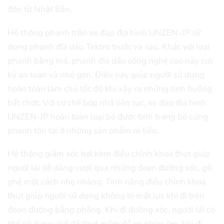
đến từ Nhật Bản.
Hệ thống phanh trên xe đạp địa hình UNZEN-JP sử
dụng phanh đĩa dầu Tektro trước và sau. Khác với loại
phanh bằng má, phanh đĩa dầu công nghệ cao này cực
kỳ an toàn và nhỏ gọn. Điều này giúp người sử dụng
hoàn toàn làm chủ tốc độ khi xảy ra những tình huống
bất chợt. Với cơ chế bóp nhả liên tục, xe đạp địa hình
UNZEN-JP hoàn toàn loại bỏ được tình trạng bó cứng
phanh tồn tại ở những sản phẩm rẻ tiền.
Hệ thống giảm xóc hơi kèm điều chỉnh khoá thụt giúp
người lái dễ dàng vượt qua những đoạn đường xóc, gồ
ghề một cách nhẹ nhàng. Tính năng điều chỉnh khoá
thụt giúp người sử dụng không bị mất lực khi đi trên
đoạn đường bằng phẳng. Khi đi đường xóc, người lái có
thể sử dụng chế độ thụt mềm để xe nhún êm, khi đi