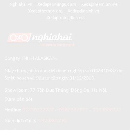
Nghiahai.vn
–
Xedapsomings.com
–
Xedaptreem.online
–
Xedapthethao.org
–
Xedapdiahinh.vn
–
Xedaptrolucdien.net
Công ty TNHH ALASKAN.
Giấy chứng nhận đăng ký doanh nghiệp số 0106410687 do
Sở kế hoạch và Đầu tư cấp ngày 31/12/2013.
Showroom:
77 Tôn Đức Thắng, Đống Đa, Hà Nội.
(Xem bản đồ)
Hotline
:
02438237777
–
0967287777
–
0389988777
Giao dịch đại lý:
0974867486