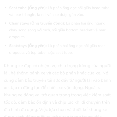
Seat tube (Ống yên):
Là phần ống dọc nối giữa head tube
và rear triangle, là nơi yên xe được gắn vào.
Chainstays (Ống truyền động):
Là phần hai ống ngang
chạy song song với xích, nối giữa bottom bracket và rear
dropouts.
Seatstays (Ống yên):
Là phần hai ống dọc nối giữa rear
dropouts và top tube hoặc seat tube.
Khung xe đạp có nhiệm vụ chịu trọng lượng của người
lái, hệ thống bánh xe và các bộ phận khác của xe. Nó
cũng đảm bảo truyền tải sức đẩy từ người lái vào bánh
xe, tạo ra động lực để chiếc xe vận động. Ngoài ra,
khung xe đóng vai trò quan trọng trong việc kiểm soát
tốc độ, đảm bảo ổn định và chịu lực khi di chuyển trên
địa hình đa dạng. Việc lựa chọn và thiết kế khung xe
đúng cách đóng một vai trò quan trọng trong việc