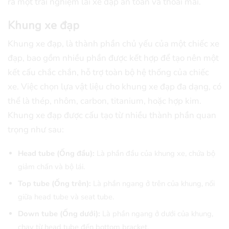
ra một trải nghiệm lái xe đạp an toàn và thoải mái.
Khung xe đạp
Khung xe đạp, là thành phần chủ yếu của một chiếc xe
đạp, bao gồm nhiều phần được kết hợp để tạo nên một
kết cấu chắc chắn, hỗ trợ toàn bộ hệ thống của chiếc
xe. Việc chọn lựa vật liệu cho khung xe đạp đa dạng, có
thể là thép, nhôm, carbon, titanium, hoặc hợp kim.
Khung xe đạp được cấu tạo từ nhiều thành phần quan
trọng như sau:
Head tube (Ống đầu):
Là phần đầu của khung xe, chứa bộ
giảm chấn và bộ lái.
Top tube (Ống trên):
Là phần ngang ở trên của khung, nối
giữa head tube và seat tube.
Down tube (Ống dưới):
Là phần ngang ở dưới của khung,
chạy từ head tube đến bottom bracket.