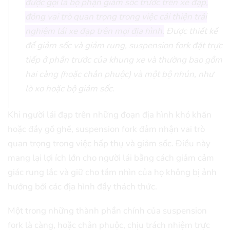
được gọi là bộ phận giảm sốc trước trên xe đạp,
đóng vai trò quan trọng trong việc cải thiện trải
nghiệm lái xe đạp trên mọi địa hình.
Được thiết kế
để giảm sốc và giảm rung, suspension fork đặt trực
tiếp ở phần trước của khung xe và thường bao gồm
hai càng (hoặc chân phuộc) và một bộ nhún, như
lò xo hoặc bộ giảm sốc.
Khi người lái đạp trên những đoạn địa hình khó khăn
hoặc đầy gồ ghề, suspension fork đảm nhận vai trò
quan trọng trong việc hấp thụ và giảm sốc. Điều này
mang lại lợi ích lớn cho người lái bằng cách giảm cảm
giác rung lắc và giữ cho tầm nhìn của họ không bị ảnh
hưởng bởi các địa hình đầy thách thức.
Một trong những thành phần chính của suspension
fork là càng, hoặc chân phuộc, chịu trách nhiệm trực