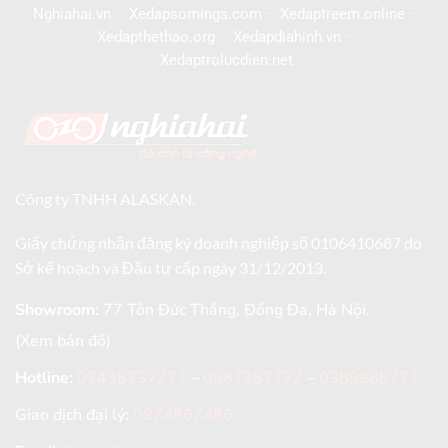
Nghiahai.vn
–
Xedapsomings.com
–
Xedaptreem.online
–
Xedapthethao.org
–
Xedapdiahinh.vn
–
Xedaptrolucdien.net
Công ty TNHH ALASKAN.
Giấy chứng nhận đăng ký doanh nghiệp số 0106410687 do
Sở kế hoạch và Đầu tư cấp ngày 31/12/2013.
Showroom:
77 Tôn Đức Thắng, Đống Đa, Hà Nội.
(Xem bản đồ)
Hotline
:
02438237777
–
0967287777
–
0389988777
Giao dịch đại lý:
0974867486