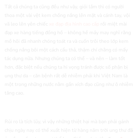
Tất cả chúng ta cũng đều như vậy, giỏi lắm thì có người
thoa một vài vệt kem chống nắng lên mặt và cánh tay, vội
vã leo lên yên chiếc
xe đạp địa hình cao cấp
rồi miệt mài
đạp xe hàng tiếng đồng hồ – không hề mảy may nghĩ rằng
mồ hôi đã nhanh chóng toát ra và cuốn trôi theo lớp kem
chống nắng bôi một cách cẩu thả, thậm chí chằng có mấy
tác dụng nữa. Nhưng chúng ta có thể – và nên – làm tốt
hơn, đặc biệt nếu chúng ta hi vọng tránh được số phận bị
ung thư da – căn bệnh rất dễ nhiễm phải khi Việt Nam là
một trong những nước nằm gần xích đạo cũng như ô nhiễm
tăng cao.
Rủi ro là tích lũy, vì vậy những thiệt hại mà bạn phải gánh
chịu ngày nay có thể xuất hiện từ hàng năm trời ung thư đã