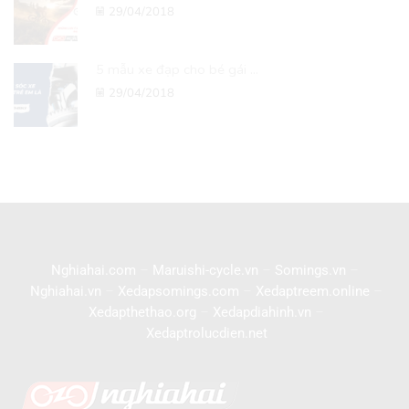
29/04/2018
5 mẫu xe đạp cho bé gái ...
29/04/2018
Nghiahai.com
–
Maruishi-cycle.vn
–
Somings.vn
–
Nghiahai.vn
–
Xedapsomings.com
–
Xedaptreem.online
–
Xedapthethao.org
–
Xedapdiahinh.vn
–
Xedaptrolucdien.net