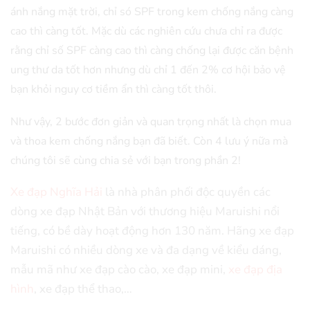
ánh nắng mặt trời, chỉ só SPF trong kem chống nắng càng
cao thì càng tốt. Mặc dù các nghiên cứu chưa chỉ ra được
rằng chỉ số SPF càng cao thì càng chống lại được căn bệnh
ung thư da tốt hơn nhưng dù chỉ 1 đến 2% cơ hội bảo vệ
bạn khỏi nguy cơ tiềm ẩn thì càng tốt thôi.
Như vậy, 2 bước đơn giản và quan trọng nhất là chọn mua
và thoa kem chống nắng bạn đã biết. Còn 4 lưu ý nữa mà
chúng tôi sẽ cùng chia sẻ với bạn trong phần 2!
Xe đạp Nghĩa Hải
là nhà phân phối độc quyền các
dòng xe đạp Nhật Bản với thương hiệu Maruishi nổi
tiếng, có bề dày hoạt động hơn 130 năm. Hãng xe đạp
Maruishi có nhiều dòng xe và đa dạng về kiểu dáng,
mẫu mã như xe đạp cào cào, xe đạp mini,
xe đạp địa
hình
, xe đạp thể thao,…