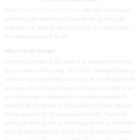
Hãy
bôi kem chống nắng khi đạp xe
đầu tiên rồi mới nghĩ
đến những việc khác như sửa soạn đồ đạc, ăn uống, đổ
nước vào chai. Như vậy, đến khi bạn dắt xe ra khỏi nhà là
kem chống nắng đã thấm đủ.
Nắm rõ chỉ số của mình
Chỉ số được nói đến ở đấy chính là số mà bạn tìm kiếm khi
chọn mua kem chống nắng – chỉ số SPF. Mọi người thường
nhầm lẫn nghĩ rằng những con số này để ám chỉ độ dài thời
gian bạn có thể ở ngoài nắng mà không bị cháy nắng (ví dụ
như nếu da bạn chỉ chịu được 10 phút dưới ánh mặt trời
trước khi đỏ lên thì bạn có thể chịu được 15 phút với kem
chống nắng có SPF 15 và tương tự như thế). Thực tế thì
không hẳn như vậy. Chỉ số SPF liên quan đến số phần trăm
tia UVB mà sản phẩm sẽ loại bỏ được. Đơn cử như những