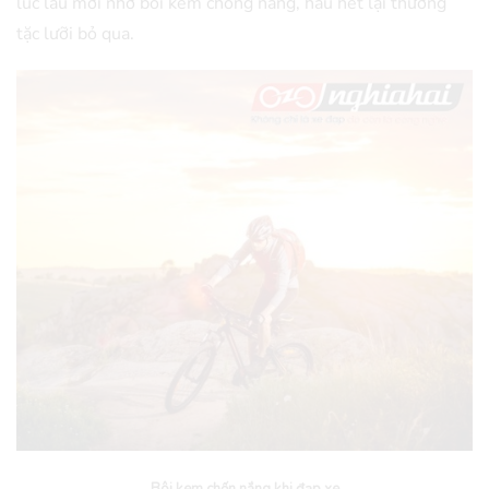
lúc lâu mới nhớ bôi kem chống nắng, hầu hết lại thường
tặc lưỡi bỏ qua.
Bôi kem chốn nắng khi đạp xe