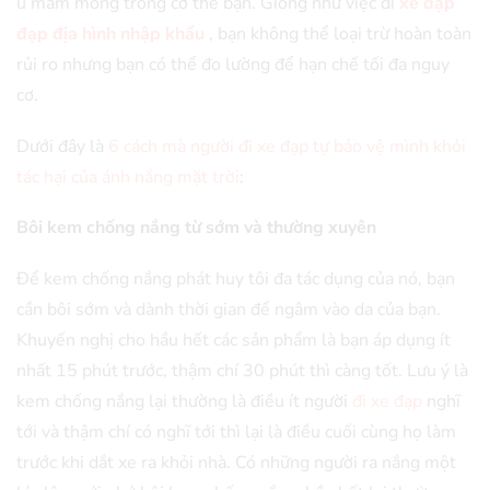
ủ mầm mống trong cơ thể bạn. Giống như việc đi
xe đạp
đạp địa hình nhập khẩu
, bạn không thể loại trừ hoàn toàn
rủi ro nhưng bạn có thể đo lường để hạn chế tối đa nguy
cơ.
Dưới đây là
6 cách mà người đi xe đạp tự bảo vệ mình khỏi
tác hại của ánh nắng mặt trời
:
Bôi kem chống nắng từ sớm và thường xuyên
Để kem chống nắng phát huy tôi đa tác dụng của nó, bạn
cần bôi sớm và dành thời gian để ngâm vào da của bạn.
Khuyến nghị cho hầu hết các sản phẩm là bạn áp dụng ít
nhất 15 phút trước, thậm chí 30 phút thì càng tốt. Lưu ý là
kem chống nắng lại thường là điều ít người
đi xe đạp
nghĩ
tới và thậm chí có nghĩ tới thì lại là điều cuối cùng họ làm
trước khi dắt xe ra khỏi nhà. Có những người ra nắng một