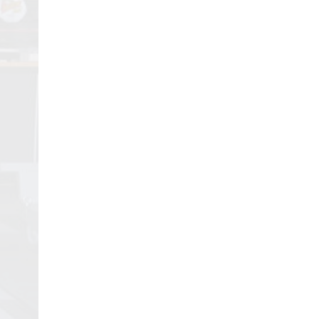
29/04/2018
Review Đập Hộp Xe
Đạp Trẻ Em ...
29/04/2018
Bách Khoa Toàn Thư
Toàn Tập (Cập ...
29/04/2018
Những lưu ý khi mua Xe
Đạp ...
29/04/2018
5 mẫu xe đạp cho bé
gái ...
29/04/2018