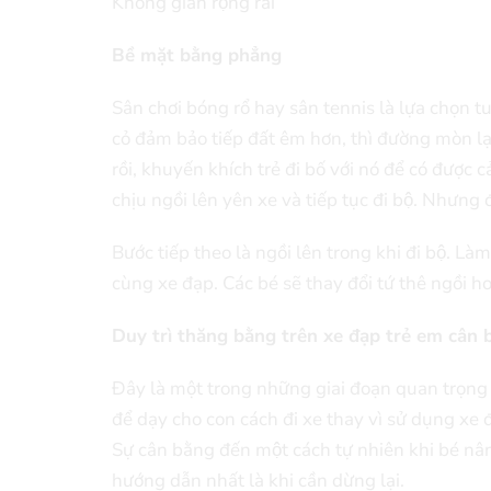
Không gian rộng rãi
Bề mặt bằng phẳng
Sân chơi bóng rổ hay sân tennis là lựa chọn tu
cỏ đảm bảo tiếp đất êm hơn, thì đường mòn l
rồi, khuyến khích trẻ đi bố với nó để có được
chịu ngồi lên yên xe và tiếp tục đi bộ. Nhưng đ
Bước tiếp theo là ngồi lên trong khi đi bộ. Là
cùng xe đạp. Các bé sẽ thay đổi tứ thê ngồi h
Duy trì thăng bằng trên xe đạp trẻ em cân 
Đây là một trong những giai đoạn quan trọng n
để dạy cho con cách đi xe thay vì sử dụng xe đ
Sự cân bằng đến một cách tự nhiên khi bé nâng
hướng dẫn nhất là khi cần dừng lại.