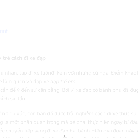
rình
trẻ cách đi xe đạp
̉ nhận, tập đi xe luônđi kèm với những cú ngã. Điểm khác b
bé làm quen và đạp
xe đạp trẻ em
̀n để ý đến sự cân bằng. Bởi vì xe đạp có bánh phụ đã đượ
cách sai lầm.
n tiếp xúc, con bạn đã được trải nghiệm cách đi xe thực sự.
g là một phần quan trọng mà bé phải thực hiện ngay từ đầ
́c chuyển tiếp sang đi xe đạp hai bánh. Đến giai đoạn này, v