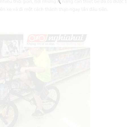
̀u thời gian, bởi những kĩ năng cần thiết bé đã có được tư
lên xe và đi một cách thành thạo ngay lần đầu tiên.