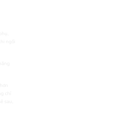
phụ,
khi ngồi
 thăng
m hơn
g chỉ
sẽ sau,