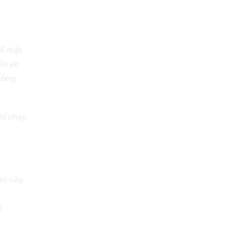
ề mặt
rên xe
không
í chạy
̣n này
̣