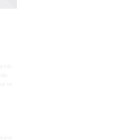
̣ hãi,
hấp
oại xe
 bánh