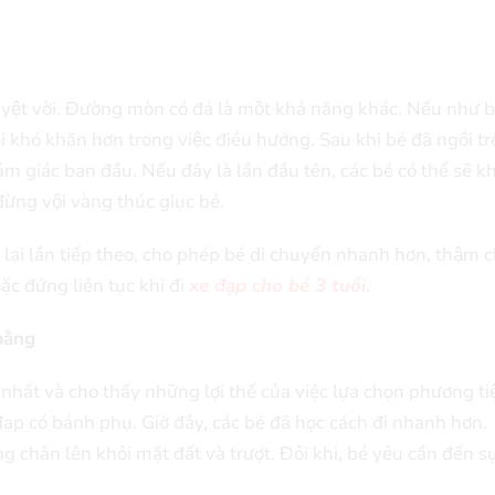
yệt vời. Đường mòn có đá là một khả năng khác. Nếu như b
ại khó khăn hơn trong việc điều hướng. Sau khi bé đã ngồi t
 cảm giác ban đầu. Nếu đây là lần đầu tên, các bé có thể sẽ 
ừng vội vàng thúc giục bé.
m lại lần tiếp theo, cho phép bé di chuyển nhanh hơn, thậm ch
oặc đứng liên tục khi đi
xe đạp cho bé 3 tuổi
.
bằng
hất và cho thấy những lợi thế của việc lựa chọn phương tiê
ạp có bánh phụ. Giờ đây, các bé đã học cách đi nhanh hơn.
 chân lên khỏi mặt đất và trượt. Đôi khi, bé yêu cần đến sư