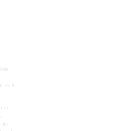
iệt
c thiết
 Các
u.
iệc