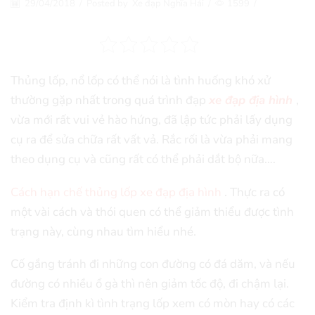
29/04/2018
/
Posted by
Xe đạp Nghĩa Hải
/
1599
/
Thủng lốp, nổ lốp có thể nói là tình huống khó xử
thường gặp nhất trong quá trình đạp
xe đạp địa hình
,
vừa mới rất vui vẻ hào hứng, đã lập tức phải lấy dụng
cụ ra để sửa chữa rất vất vả. Rắc rối là vừa phải mang
theo dụng cụ và cũng rất có thể phải dắt bộ nữa….
Cách hạn chế thủng lốp xe đạp địa hình
. Thực ra có
một vài cách và thói quen có thể giảm thiểu được tình
trạng này, cùng nhau tìm hiểu nhé.
Cố gắng tránh đi những con đường có đá dăm, và nếu
đường có nhiều ổ gà thì nên giảm tốc độ, đi chậm lại.
Kiểm tra định kì tình trạng lốp xem có mòn hay có các