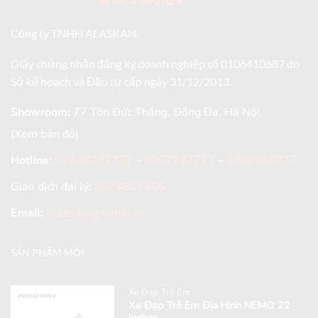
Công ty TNHH ALASKAN.
Giấy chứng nhận đăng ký doanh nghiệp số 0106410687 do
Sở kế hoạch và Đầu tư cấp ngày 31/12/2013.
Showroom:
77 Tôn Đức Thắng, Đống Đa, Hà Nội.
(Xem bản đồ)
Hotline
:
02438237777
–
0967287777
–
0389988777
Giao dịch đại lý:
0974867486
Email:
Sales@nghiahai.vn
SẢN PHẨM MỚI
Xe Đạp Trẻ Em
Xe Đạp Trẻ Em Địa Hình NEMO 22
Inches