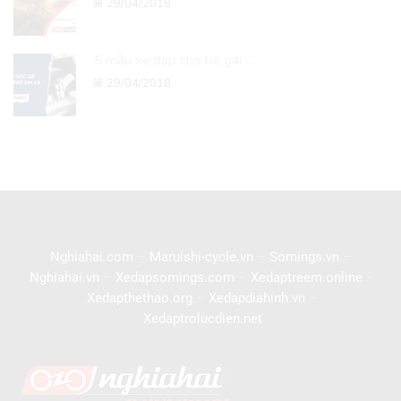
29/04/2018
5 mẫu xe đạp cho bé gái ...
29/04/2018
Nghiahai.com
–
Maruishi-cycle.vn
–
Somings.vn
–
Nghiahai.vn
–
Xedapsomings.com
–
Xedaptreem.online
–
Xedapthethao.org
–
Xedapdiahinh.vn
–
Xedaptrolucdien.net