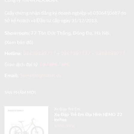
Giấy chứng nhận đăng ký doanh nghiệp số 0106410687 do
Sở kế hoạch và Đầu tư cấp ngày 31/12/2013.
Showroom:
77 Tôn Đức Thắng, Đống Đa, Hà Nội.
(Xem bản đồ)
Hotline
:
02438237777
–
0967287777
–
0389988777
Giao dịch đại lý:
0974867486
Email:
Sales@nghiahai.vn
SẢN PHẨM MỚI
Xe Đạp Trẻ Em
Xe Đạp Trẻ Em Địa Hình NEMO 22
Inches
4,990,000
₫