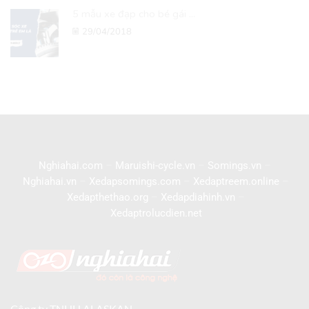
5 mẫu xe đạp cho bé gái ...
29/04/2018
Nghiahai.com
–
Maruishi-cycle.vn
–
Somings.vn
–
Nghiahai.vn
–
Xedapsomings.com
–
Xedaptreem.online
–
Xedapthethao.org
–
Xedapdiahinh.vn
–
Xedaptrolucdien.net
Công ty TNHH ALASKAN.