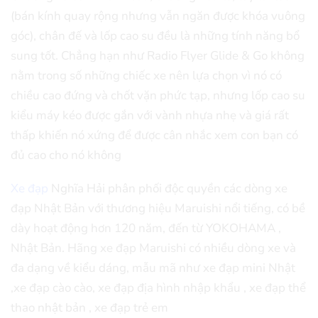
(bán kính quay rộng nhưng vẫn ngăn được khóa vuông
góc), chân đế và lốp cao su đều là những tính năng bổ
sung tốt. Chẳng hạn như Radio Flyer Glide & Go không
nằm trong số những chiếc xe nên lựa chọn vì nó có
chiều cao đứng và chốt vặn phức tạp, nhưng lốp cao su
kiểu máy kéo được gắn với vành nhựa nhẹ và giá rất
thấp khiến nó xứng để được cân nhắc xem con bạn có
đủ cao cho nó không
Xe đạp
Nghĩa Hải phân phối độc quyền các dòng xe
đạp Nhật Bản với thương hiệu Maruishi nổi tiếng, có bề
dày hoạt động hơn 120 năm, đến từ YOKOHAMA ,
Nhật Bản. Hãng xe đạp Maruishi có nhiều dòng xe và
đa dạng về kiểu dáng, mẫu mã như xe đạp mini Nhật
,xe đạp cào cào, xe đạp địa hình nhập khẩu , xe đạp thể
thao nhật bản , xe đạp trẻ em