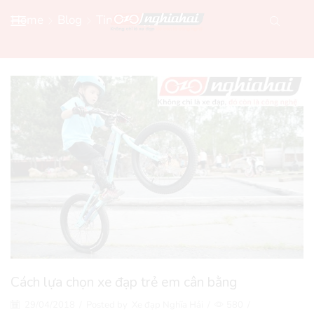
Home
Blog
Tin Xe Đạp Mới
Cách lựa chọn xe đạp trẻ em cân bằng
29/04/2018
/
Posted by
Xe đạp Nghĩa Hải
/
580
/