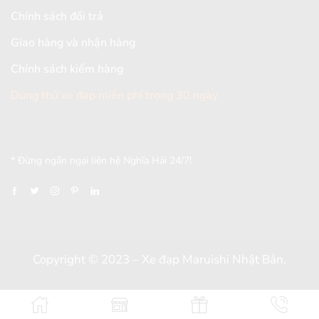
Chính sách đổi trả
Giao hàng và nhận hàng
Chính sách kiểm hàng
Dùng thử xe đạp miễn phí trong 30 ngày
[mc4wp_form id="2579"]
* Đừng ngần ngại liên hệ Nghĩa Hải 24/7!
Copyright © 2023 – Xe đạp Maruishi Nhật Bản.
Thiết kế và đồng hành bởi
Dungcaxinh.com
&
Webxinh.online
–
SEO Nông Dân