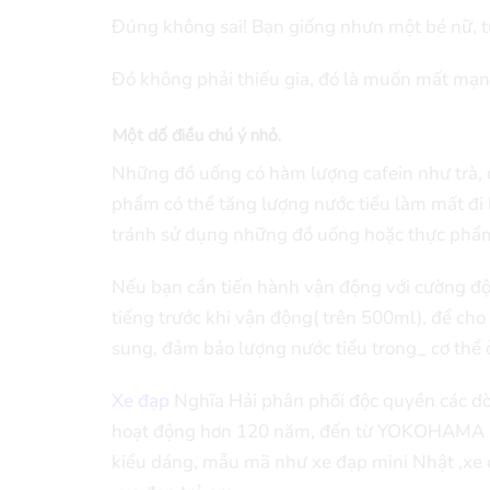
Đúng không sai! Bạn giống nhưn một bé nữ, từ
Đó không phải thiếu gia, đó là muốn mất mạn
Một dố điều chú ý nhỏ.
Những đồ uống có hàm lượng cafein như trà, 
phẩm có thể tăng lượng nước tiểu làm mất đi 
tránh sử dụng những đồ uống hoặc thực phẩm 
Nếu bạn cần tiến hành vận động với cường độ 
tiếng trước khi vận động( trên 500ml), để ch
sung, đảm bảo lượng nước tiểu trong_ cơ thể ở
Xe đạp
Nghĩa Hải phân phối độc quyền các dòn
hoạt động hơn 120 năm, đến từ YOKOHAMA , 
kiểu dáng, mẫu mã như xe đạp mini Nhật ,xe đ