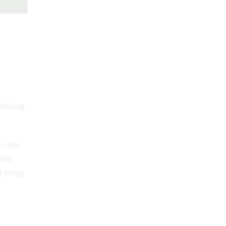
y nhưng
, nữa
 một
ô cùng