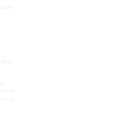
ể lạnh.
 đó là
ng
còn cần
c trong