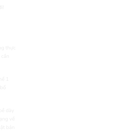
i!
ng thực
, cần
hể 1
 bổ
bề dày
ạng về
hật bản