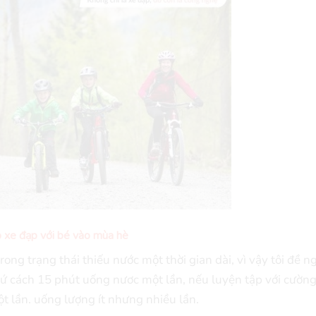
 xe đạp với bé vào mùa hè
ng trạng thái thiếu nước một thời gian dài, vì vậy tôi đề n
cứ cách 15 phút uống nươc một lần, nếu luyện tập với cườn
t lần. uống lượng ít nhưng nhiều lần.