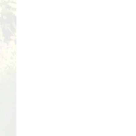
29/04/2018
Review Đập Hộp Xe
Đạp Trẻ Em ...
29/04/2018
Bách Khoa Toàn Thư
Toàn Tập (Cập ...
29/04/2018
Những lưu ý khi mua Xe
Đạp ...
29/04/2018
5 mẫu xe đạp cho bé
gái ...
29/04/2018