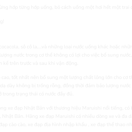
ng hớp từng hớp uống, bỏ cách uống một hơi hết một trai đ
g!
cocacola, sô cô la,…và những loại nước uống khác hoặc nhữ
lượng nước trong cơ thể không có lợi cho việc bổ sung nước
kể trên trước và sau khi vận động.
cao, tốt nhất nên bổ sung một lượng chất lỏng lớn cho cơ t
o dạ dày không bị trống rỗng, đồng thời đảm bảo lượng nước
 trong trạng thái có nước đầy đủ.
g xe đạp Nhật Bản với thương hiệu Maruishi nổi tiếng, có 
Nhật Bản. Hãng xe đạp Maruishi có nhiều dòng xe và đa d
ạp cào cào, xe đạp địa hình nhập khẩu , xe đạp thể thao n