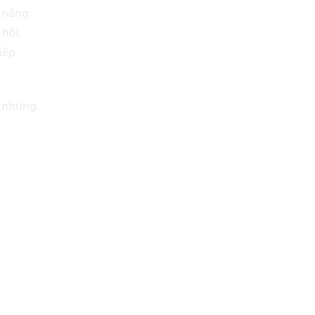
è nắng
hôi,
iếp
n những