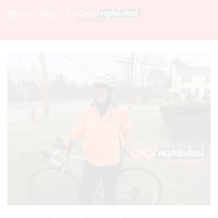
Home
Blog
Tin Xe Đạp Mới