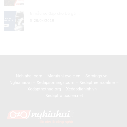
5 mẫu xe đạp cho bé gái ...
29/04/2018
Nghiahai.com
–
Maruishi-cycle.vn
–
Somings.vn
–
Nghiahai.vn
–
Xedapsomings.com
–
Xedaptreem.online
–
Xedapthethao.org
–
Xedapdiahinh.vn
–
Xedaptrolucdien.net