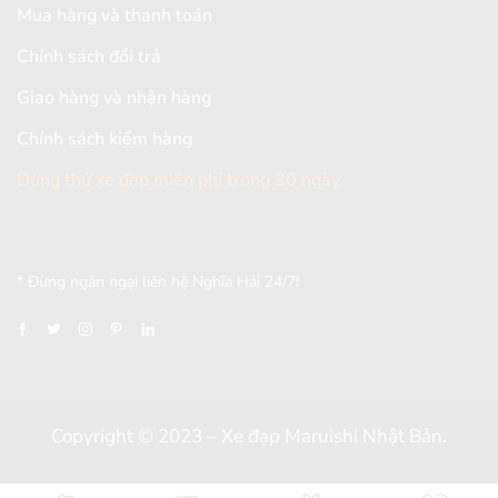
Mua hàng và thanh toán
Chính sách đổi trả
Giao hàng và nhận hàng
Chính sách kiểm hàng
Dùng thử xe đạp miễn phí trong 30 ngày
[mc4wp_form id="2579"]
* Đừng ngần ngại liên hệ Nghĩa Hải 24/7!
Copyright © 2023 – Xe đạp Maruishi Nhật Bản.
Thiết kế và đồng hành bởi
Dungcaxinh.com
&