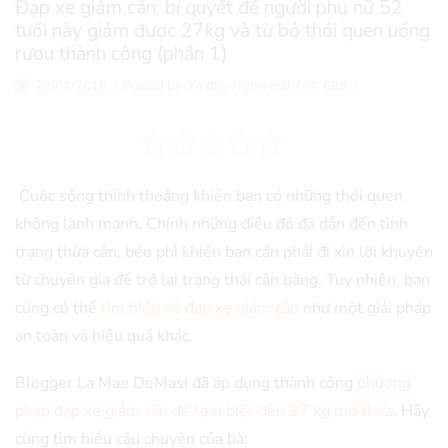
Đạp xe giảm cân: bí quyết để người phụ nữ 52
tuổi này giảm được 27kg và từ bỏ thói quen uống
rượu thành công (phần 1)
29/04/2018
/
Posted by
Xe đạp Nghĩa Hải
/
685
/
Cuộc sống thỉnh thoảng khiến bạn có những thói quen
không lành mạnh. Chính những điều đó đã dẫn đến tình
trạng thừa cân, béo phì khiến bạn cần phải đi xin lời khuyên
từ chuyên gia để trở lại trạng thái cân bằng. Tuy nhiên, bạn
cũng có thể
tìm hiểu về đạp xe giảm cân
như một giải pháp
an toàn và hiệu quả khác.
Blogger La Mae DeMasi đã áp dụng thành công
phương
pháp đạp xe giảm cân để tạm biệt đến 27 kg mỡ thừa
. Hãy
cùng tìm hiểu câu chuyện của bà: