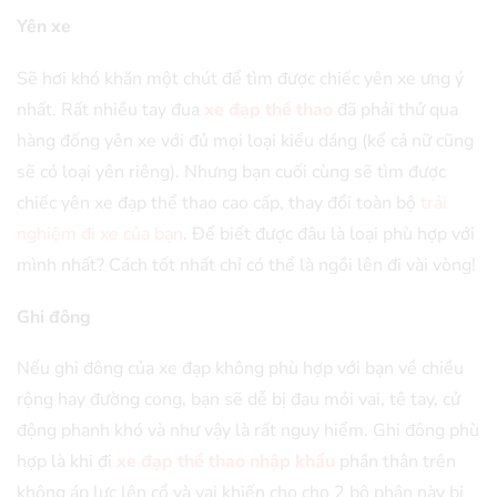
Yên xe
Sẽ hơi khó khăn một chút để tìm được chiếc yên xe ưng ý
nhất. Rất nhiều tay đua
xe đạp thể thao
đã phải thử qua
hàng đống yên xe với đủ mọi loại kiểu dáng (kể cả nữ cũng
sẽ có loại yên riêng). Nhưng bạn cuối cùng sẽ tìm được
chiếc yên xe đạp thể thao cao cấp, thay đổi toàn bộ
trải
nghiệm đi xe của bạn
. Để biết được đâu là loại phù hợp với
mình nhất? Cách tốt nhất chỉ có thể là ngồi lên đi vài vòng!
Ghi đông
Nếu ghi đông của xe đạp không phù hợp với bạn về chiều
rộng hay đường cong, bạn sẽ dễ bị đau mỏi vai, tê tay, cử
động phanh khó và như vậy là rất nguy hiểm. Ghi đông phù
hợp là khi đi
xe đạp thể thao nhập khẩu
phần thân trên
không áp lực lên cổ và vai khiến cho cho 2 bộ phận này bị