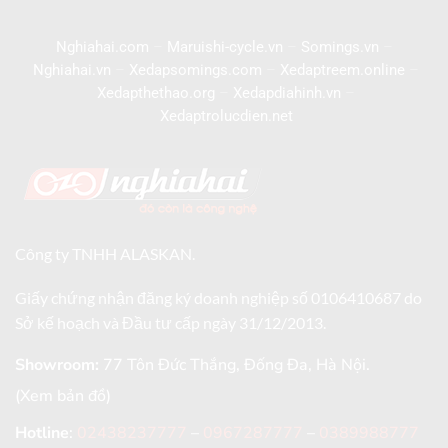
Nghiahai.com
–
Maruishi-cycle.vn
–
Somings.vn
–
Nghiahai.vn
–
Xedapsomings.com
–
Xedaptreem.online
–
Xedapthethao.org
–
Xedapdiahinh.vn
–
Xedaptrolucdien.net
Công ty TNHH ALASKAN.
Giấy chứng nhận đăng ký doanh nghiệp số 0106410687 do
Sở kế hoạch và Đầu tư cấp ngày 31/12/2013.
Showroom:
77 Tôn Đức Thắng, Đống Đa, Hà Nội.
(Xem bản đồ)
Hotline
:
02438237777
–
0967287777
–
0389988777