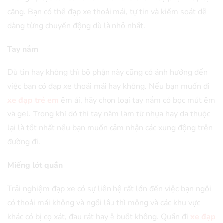
căng. Bạn có thể đạp xe thoải mái, tự tin và kiểm soát dễ
dàng từng chuyển động dù là nhỏ nhất.
Tay nắm
Dù tin hay không thì bộ phận này cũng có ảnh hưởng đến
việc bạn có đạp xe thoải mái hay không. Nếu bạn muốn đi
xe đạp trẻ em
êm ái, hãy chọn loại tay nắm có bọc mút êm
và gel. Trong khi đó thì tay nắm làm từ nhựa hay da thuộc
lại là tốt nhất nếu bạn muốn cảm nhận các xung động trên
đường đi.
Miếng lót quần
Trải nghiệm đạp xe có sự liên hệ rất lớn đến việc bạn ngồi
có thoải mái không và ngồi lâu thì mông và các khu vực
khác có bị cọ xát, đau rát hay ê buốt không. Quần đi
xe đạp