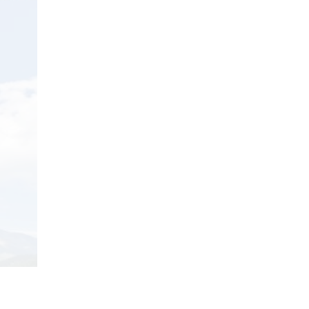
29/04/2018
Review Đập Hộp Xe
Đạp Trẻ Em ...
29/04/2018
Bách Khoa Toàn Thư
Toàn Tập (Cập ...
29/04/2018
Những lưu ý khi mua Xe
Đạp ...
29/04/2018
5 mẫu xe đạp cho bé
gái ...
29/04/2018