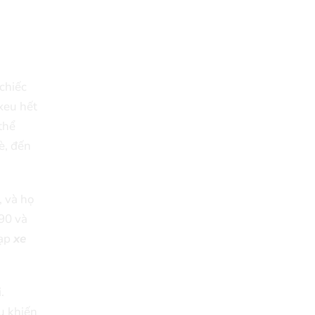
chiếc
xeu hết
thể
è, đến
, và họ
 90 và
đạp
xe
.
u khiến