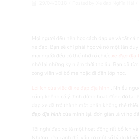
29/04/2018
/
Posted by
Xe đạp Nghĩa Hải
/
Mọi người đều nên học cách đạp xe và tất cả n
xe đạp. Bạn sẽ chỉ phải học về nó một lần du
mọi người đều có thể nhớ rõ chiếc
xe đạp địa 
nhớ lại những kỷ niệm thời thơ ấu. Bạn đã từn
công viên với bố mẹ hoặc đi đến lớp học.
Lợi ích của việc đi xe đạp địa hình
. Nhiều ngườ
cũng không có ý định dừng hoạt động đó lại. M
đạp xe đã trở thành một phần không thể thiếu
đạp địa hình
của mình lại, đơn giản là vì họ đ
Tôi nghĩ đạp xe là một hoạt động rất bổ ích và 
Nhưng bên cạnh đó, vẫn có một số lý do khiế