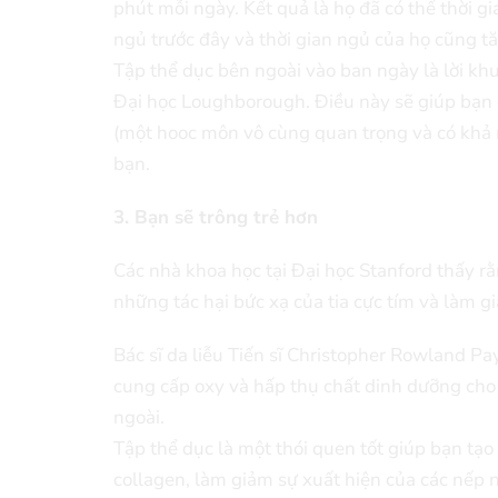
phút mỗi ngày. Kết quả là họ đã có thể thời g
ngủ trước đây và thời gian ngủ của họ cũng t
Tập thể dục bên ngoài vào ban ngày là lời k
Đại học Loughborough. Điều này sẽ giúp bạn có
(một hooc môn vô cùng quan trọng và có khả 
bạn.
3. Bạn sẽ trông trẻ hơn
Các nhà khoa học tại Đại học Stanford thấy rằ
những tác hại bức xạ của tia cực tím và làm g
Bác sĩ da liễu Tiến sĩ Christopher Rowland Pa
cung cấp oxy và hấp thụ chất dinh dưỡng cho t
ngoài.
Tập thể dục là một thói quen tốt giúp bạn tạo
collagen, làm giảm sự xuất hiện của các nếp 