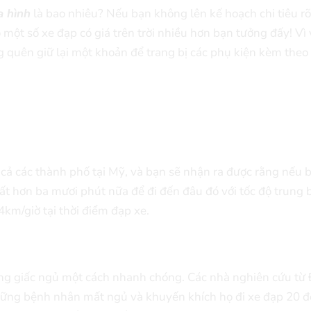
a hình
là bao nhiêu? Nếu bạn không lên kế hoạch chi tiêu r
 một số xe đạp có giá trên trời nhiều hơn bạn tưởng đấy! Vì 
quên giữ lại một khoản để trang bị các phụ kiện kèm theo 
 cả các thành phố tại Mỹ, và bạn sẽ nhận ra được rằng nếu 
ất hơn ba mươi phút nữa để đi đến đâu đó với tốc độ trung b
km/giờ tại thời điểm đạp xe.
ong giấc ngủ một cách nhanh chóng. Các nhà nghiên cứu từ 
hững bệnh nhân mất ngủ và khuyến khích họ đi xe đạp 20 