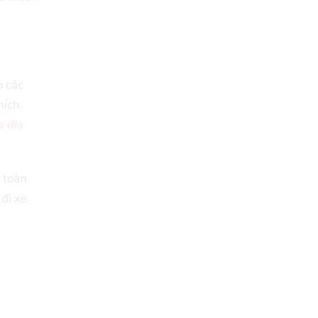
o các
hích
p địa
 toàn
đi xe