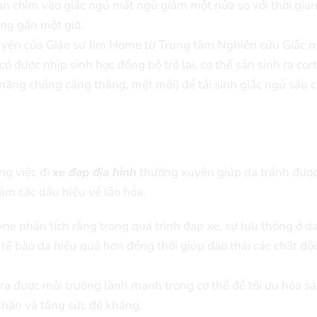
ian chìm vào giấc ngủ mất ngủ giảm một nửa so với thời gia
ăng gần một giờ.
huyên của Giáo sư Jim Home từ Trung tâm Nghiên cứu Giấc 
 được nhịp sinh học đồng bộ trở lại, cơ thể sản sinh ra cort
năng chống căng thẳng, mệt mỏi) để tái sinh giấc ngủ sâu 
ng việc đi
xe đạp địa hình
thường xuyên giúp da tránh đượ
iảm các dấu hiệu về lão hóa.
yne phân tích rằng trong quá trình đạp xe, sự lưu thông ở d
ế bào da hiệu quả hơn đồng thời giúp đào thải các chất độc
 ra được môi trường lành mạnh trong cơ thể để tối ưu hóa s
nhăn và tăng sức đề kháng.