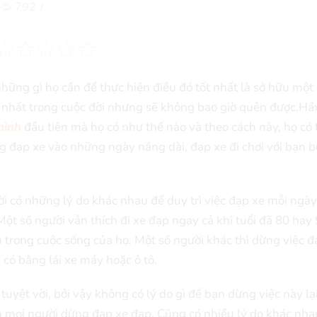
792
/
hững gì họ cần để thực hiện điều đó tốt nhất là sở hữu một 
y nhất trong cuộc đời nhưng sẽ không bao giờ quên được.Hầ
hình
đầu tiên mà họ có như thế nào và theo cách này, họ có 
g đạp xe vào những ngày nắng dài, đạp xe đi chơi với bạn b
i có những lý do khác nhau để duy trì việc đạp xe mỗi ngày
ột số người vẫn thích đi xe đạp ngay cả khi tuổi đã 80 hay
 trong cuộc sống của họ. Một số người khác thì dừng việc 
ã có bằng lái xe máy hoặc ô tô.
tuyệt vời, bởi vậy không có lý do gì để bạn dừng việc này lại
n mọi người dừng đạp xe đạp. Cũng có nhiều lý do khác nha