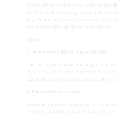
Số tiền giới hạn để bạn mua 1 chiếc
xe đạp đị
và cứ thế đi đến cửa hàng, bạn sẽ thấy ở đó có
hãy đặt ngân sách mua sắm phù hợp. Và đừng 
như mũ bảo hiểm, giá để chai nước và khóa.
Lợi ích
1. Nhanh chóng đến nơi bạn muốn đến
Chiếc xe đạp của tôi gần như đã ghé thăm tất
xe đạp thể thao
trong giờ cao điểm, bạn sẽ m
12km/ giờ, so với mức trung bình từ 19km – 24
2. Bạn có thể ngủ sâu hơn
Đi xe buổi sáng sớm sẽ giúp bạn chìm vào tr
Y khoa Stanford đã tiến hành nghiên cứu ở n