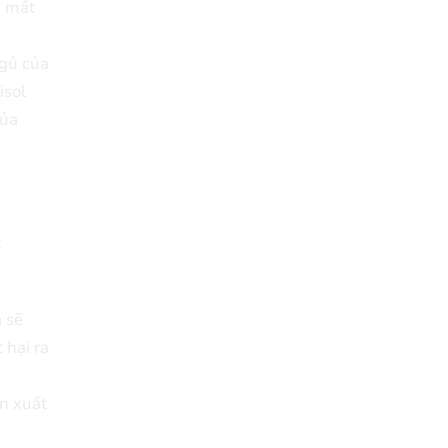
n mất
ngủ của
isol
của
c
a sẽ
 hại ra
ản xuất