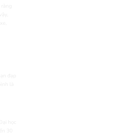
õ ràng
vậy,
xe,
bạn đạp
ình là
Đại học
đến 30