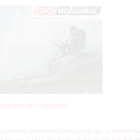
 thói quen đạp xe đạp địa hình
của Đại học Bristol rằng lợi ích của việc đạp
xe đạp thể th
n tiêu hóa của bạn. Tập thể dục giúp giảm thời gian thức ă